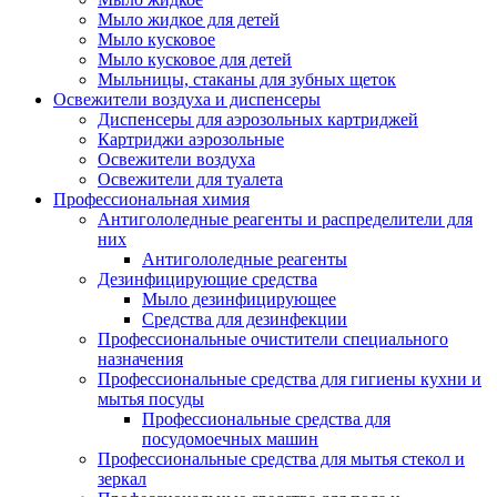
Мыло жидкое для детей
Мыло кусковое
Мыло кусковое для детей
Мыльницы, стаканы для зубных щеток
Освежители воздуха и диспенсеры
Диспенсеры для аэрозольных картриджей
Картриджи аэрозольные
Освежители воздуха
Освежители для туалета
Профессиональная химия
Антигололедные реагенты и распределители для
них
Антигололедные реагенты
Дезинфицирующие средства
Мыло дезинфицирующее
Средства для дезинфекции
Профессиональные очистители специального
назначения
Профессиональные средства для гигиены кухни и
мытья посуды
Профессиональные средства для
посудомоечных машин
Профессиональные средства для мытья стекол и
зеркал