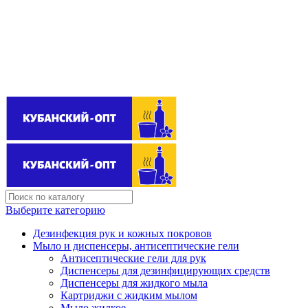
Поставщик бытовой химии оптом
kubanopt1@yandex.ru
+7 (861) 255‒40‒03
Выберите категорию
Дезинфекция рук и кожных покровов
Мыло и диспенсеры, антисептические гели
Антисептические гели для рук
Диспенсеры для дезинфицирующих средств
Диспенсеры для жидкого мыла
Картриджи с жидким мылом
Мыло жидкое