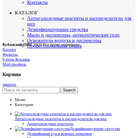
Контакты
КАТАЛОГ
Антигололедные реагенты и распределители для
них
Дезинфицирующие средства
Мыло и диспенсеры, антисептические гели
Освежители воздуха и диспенсеры
Кубанский-ОПТ
2020 Все права защищены
Профессиональная химия
Каталог
Фильтры
0
items
Корзина
Мой профиль
Корзина
закрыть
Search
Меню
Категории
Антигололедные реагенты и распределители для них
Антигололедные реагенты
Дезинфицирующие средства
Дезинфекция рук и кожных покровов