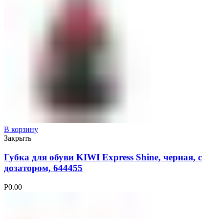
В корзину
Закрыть
Губка для обуви KIWI Express Shine, черная, с
дозатором, 644455
Р
0.00