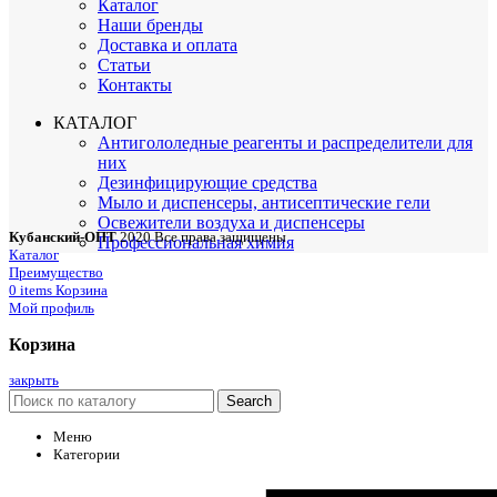
Каталог
Наши бренды
Доставка и оплата
Статьи
Контакты
КАТАЛОГ
Антигололедные реагенты и распределители для
них
Дезинфицирующие средства
Мыло и диспенсеры, антисептические гели
Освежители воздуха и диспенсеры
Кубанский-ОПТ
2020 Все права защищены
Профессиональная химия
Каталог
Преимущество
0
items
Корзина
Мой профиль
Корзина
закрыть
Search
Меню
Категории