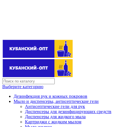
Поставщик бытовой химии оптом
kubanopt1@yandex.ru
+7 (861) 255‒40‒03
Выберите категорию
Дезинфекция рук и кожных покровов
Мыло и диспенсеры, антисептические гели
Антисептические гели для рук
Диспенсеры для дезинфицирующих средств
Диспенсеры для жидкого мыла
Картриджи с жидким мылом
Мыло жидкое