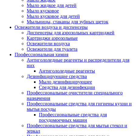
Мыло жидкое для детей
Мыло кусковое
Мыло кусковое для детей
Мыльницы, стаканы для зубных щеток
Освежители воздуха и диспенсеры
Диспенсеры для аэрозольных картриджей
Картриджи аэрозольные
Освежители воздуха
Освежители для туалета
Профессиональная химия
Антигололедные реагенты и распределители для
них
Антигололедные реагенты
Дезинфицирующие средства
Мыло дезинфицирующее
Средства для дезинфекции
Профессиональные очистители специального
назначения
Профессиональные средства для гигиены кухни и
мытья посуды
Профессиональные средства для
посудомоечных машин
Профессиональные средства для мытья стекол и
зеркал