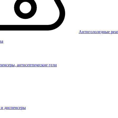
Антигололедные реаг
ва
пенсеры, антисептические гели
 и диспенсеры