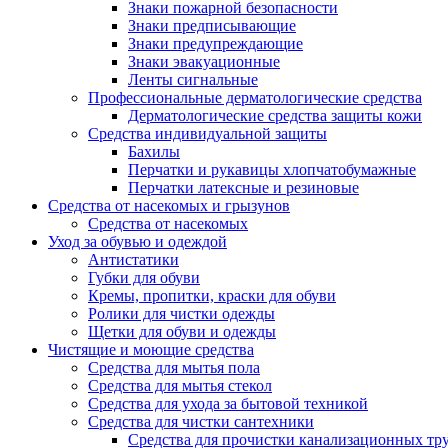
Знаки пожарной безопасности
Знаки предписывающие
Знаки предупреждающие
Знаки эвакуационные
Ленты сигнальные
Профессиональные дерматологические средства
Дерматологические средства защиты кожи
Средства индивидуальной защиты
Бахилы
Перчатки и рукавицы хлопчатобумажные
Перчатки латексные и резиновые
Средства от насекомых и грызунов
Средства от насекомых
Уход за обувью и одеждой
Антистатики
Губки для обуви
Кремы, пропитки, краски для обуви
Ролики для чистки одежды
Щетки для обуви и одежды
Чистящие и моющие средства
Средства для мытья пола
Средства для мытья стекол
Средства для ухода за бытовой техникой
Средства для чистки сантехники
Средства для прочистки канализационных тр