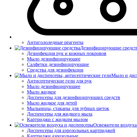
Антигололедные реагенты
Дезинфицирующие средст
Дезинфекция рук и кожных покровов
Мыло дезинфицирующее
Салфетки дезинфицирующие
Средства для дезинфекции
Мыло и дис
Антисептические гели для рук
Мыло дезинфицирующее
Мыло жидкое
Диспенсеры для дезинфицирующих средств
Мыло жидкое для детей
Мыльницы, стаканы для зубных щеток
Диспенсеры для жидкого мыла
Картриджи с жидким мылом
Освежители воздуха
Диспенсеры для аэрозольных картриджей
Картриджи аэрозольные