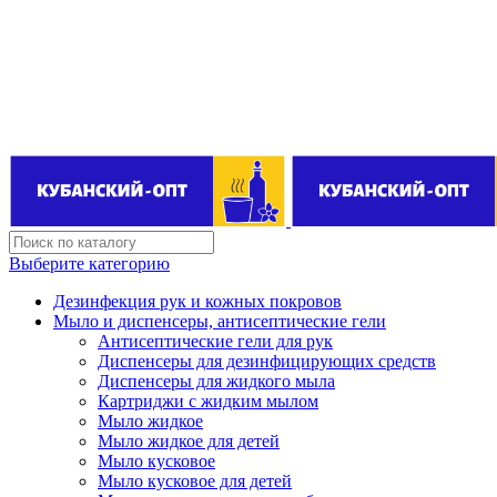
Поставщик бытовой химии оптом
kubanopt1@yandex.ru
+7 (861) 255‒40‒03
Выберите категорию
Дезинфекция рук и кожных покровов
Мыло и диспенсеры, антисептические гели
Антисептические гели для рук
Диспенсеры для дезинфицирующих средств
Диспенсеры для жидкого мыла
Картриджи с жидким мылом
Мыло жидкое
Мыло жидкое для детей
Мыло кусковое
Мыло кусковое для детей