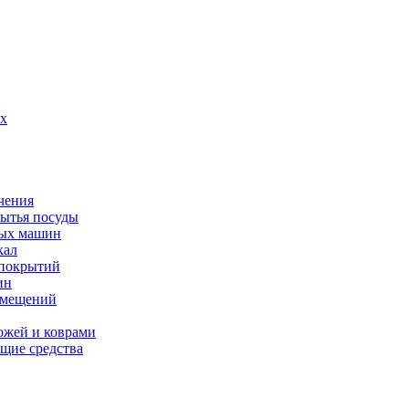
их
чения
мытья посуды
ных машин
кал
 покрытий
ин
омещений
ожей и коврами
щие средства