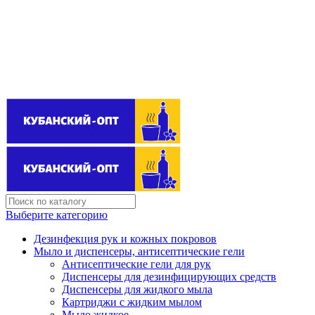
Поставщик бытовой химии оптом
kubanopt1@yandex.ru
+7 (861) 255‒40‒03
Выберите категорию
Дезинфекция рук и кожных покровов
Мыло и диспенсеры, антисептические гели
Антисептические гели для рук
Диспенсеры для дезинфицирующих средств
Диспенсеры для жидкого мыла
Картриджи с жидким мылом
Мыло жидкое