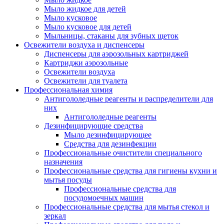
Мыло жидкое для детей
Мыло кусковое
Мыло кусковое для детей
Мыльницы, стаканы для зубных щеток
Освежители воздуха и диспенсеры
Диспенсеры для аэрозольных картриджей
Картриджи аэрозольные
Освежители воздуха
Освежители для туалета
Профессиональная химия
Антигололедные реагенты и распределители для
них
Антигололедные реагенты
Дезинфицирующие средства
Мыло дезинфицирующее
Средства для дезинфекции
Профессиональные очистители специального
назначения
Профессиональные средства для гигиены кухни и
мытья посуды
Профессиональные средства для
посудомоечных машин
Профессиональные средства для мытья стекол и
зеркал