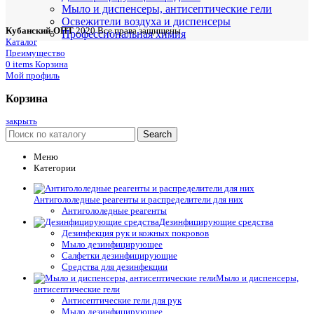
Мыло и диспенсеры, антисептические гели
Освежители воздуха и диспенсеры
Кубанский-ОПТ
2020 Все права защищены
Профессиональная химия
Каталог
Преимущество
0
items
Корзина
Мой профиль
Корзина
закрыть
Search
Меню
Категории
Антигололедные реагенты и распределители для них
Антигололедные реагенты
Дезинфицирующие средства
Дезинфекция рук и кожных покровов
Мыло дезинфицирующее
Салфетки дезинфицирующие
Средства для дезинфекции
Мыло и диспенсеры,
антисептические гели
Антисептические гели для рук
Мыло дезинфицирующее