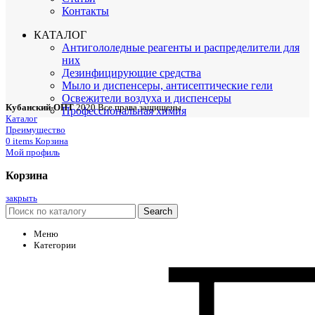
Контакты
КАТАЛОГ
Антигололедные реагенты и распределители для
них
Дезинфицирующие средства
Мыло и диспенсеры, антисептические гели
Освежители воздуха и диспенсеры
Кубанский-ОПТ
2020 Все права защищены
Профессиональная химия
Каталог
Преимущество
0
items
Корзина
Мой профиль
Корзина
закрыть
Search
Меню
Категории