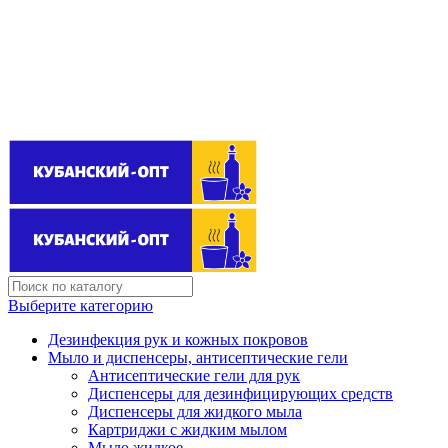
Поставщик бытовой химии оптом
kubanopt1@yandex.ru
+7 (861) 255‒40‒03
Выберите категорию
Дезинфекция рук и кожных покровов
Мыло и диспенсеры, антисептические гели
Антисептические гели для рук
Диспенсеры для дезинфицирующих средств
Диспенсеры для жидкого мыла
Картриджи с жидким мылом
Мыло жидкое