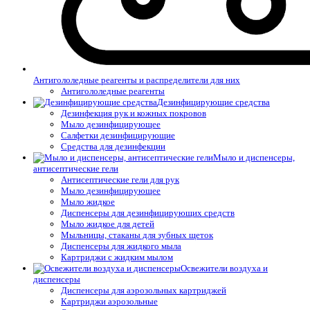
Антигололедные реагенты и распределители для них
Антигололедные реагенты
Дезинфицирующие средства
Дезинфекция рук и кожных покровов
Мыло дезинфицирующее
Салфетки дезинфицирующие
Средства для дезинфекции
Мыло и диспенсеры,
антисептические гели
Антисептические гели для рук
Мыло дезинфицирующее
Мыло жидкое
Диспенсеры для дезинфицирующих средств
Мыло жидкое для детей
Мыльницы, стаканы для зубных щеток
Диспенсеры для жидкого мыла
Картриджи с жидким мылом
Освежители воздуха и
диспенсеры
Диспенсеры для аэрозольных картриджей
Картриджи аэрозольные