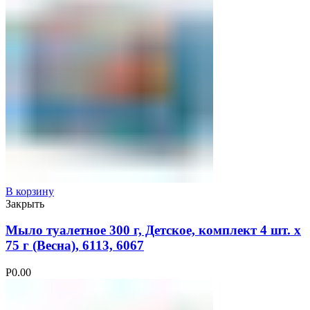
В корзину
Закрыть
Мыло туалетное 300 г, Детское, комплект 4 шт. х
75 г (Весна), 6113, 6067
Р
0.00