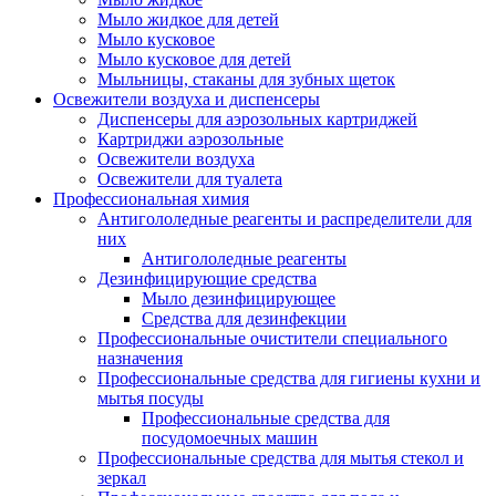
Мыло жидкое для детей
Мыло кусковое
Мыло кусковое для детей
Мыльницы, стаканы для зубных щеток
Освежители воздуха и диспенсеры
Диспенсеры для аэрозольных картриджей
Картриджи аэрозольные
Освежители воздуха
Освежители для туалета
Профессиональная химия
Антигололедные реагенты и распределители для
них
Антигололедные реагенты
Дезинфицирующие средства
Мыло дезинфицирующее
Средства для дезинфекции
Профессиональные очистители специального
назначения
Профессиональные средства для гигиены кухни и
мытья посуды
Профессиональные средства для
посудомоечных машин
Профессиональные средства для мытья стекол и
зеркал