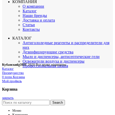
КОМПАНИЯ
О компании
Каталог
Наши бренды
Доставка и оплата
Статьи
Контакты
КАТАЛОГ
Антигололедные реагенты и распределители для
них
Дезинфицирующие средства
Мыло и диспенсеры, антисептические гели
Освежители воздуха и диспенсеры
Кубанский-ОПТ
2020 Все права защищены
Профессиональная химия
Каталог
Преимущество
0
items
Корзина
Мой профиль
Корзина
закрыть
Search
Меню
Категории