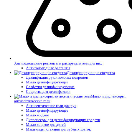
Антигололедные реагенты и распределители для них
Антигололедные реагенты
Дезинфицирующие средства
Дезинфекция рук и кожных покровов
Мыло дезинфицирующее
Салфетки дезинфицирующие
Средства для дезинфекции
Мыло и диспенсеры,
антисептические гели
Антисептические гели для рук
Мыло дезинфицирующее
Мыло жидкое
Диспенсеры для дезинфицирующих средств
Мыло жидкое для детей
Мыльницы, стаканы для зубных щеток