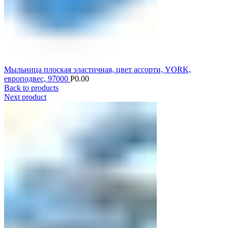
Мыльница плоская эластичная, цвет ассорти, YORK,
европодвес, 97000
Р
0.00
Back to products
Next product