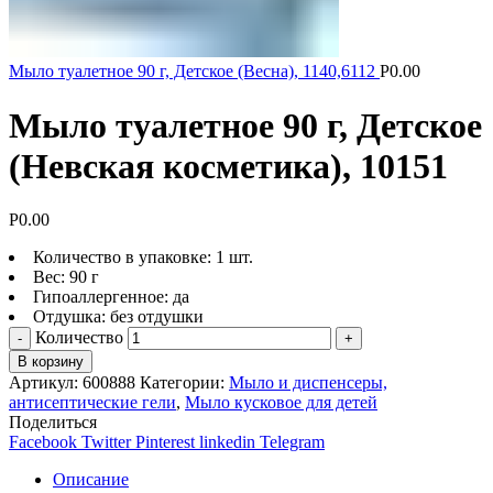
Мыло туалетное 90 г, Детское (Весна), 1140,6112
Р
0.00
Мыло туалетное 90 г, Детское
(Невская косметика), 10151
Р
0.00
Количество в упаковке: 1 шт.
Вес: 90 г
Гипоаллергенное: да
Отдушка: без отдушки
Количество
В корзину
Артикул:
600888
Категории:
Мыло и диспенсеры,
антисептические гели
,
Мыло кусковое для детей
Поделиться
Facebook
Twitter
Pinterest
linkedin
Telegram
Описание