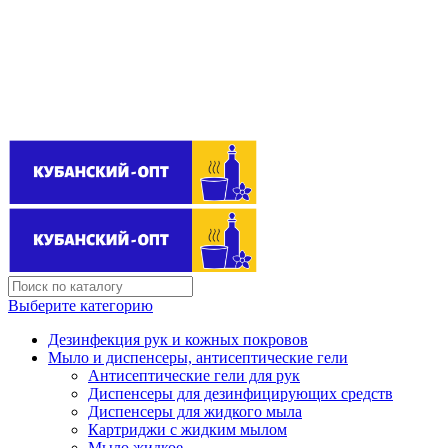
Поставщик бытовой химии оптом
kubanopt1@yandex.ru
+7 (861) 255‒40‒03
Выберите категорию
Дезинфекция рук и кожных покровов
Мыло и диспенсеры, антисептические гели
Антисептические гели для рук
Диспенсеры для дезинфицирующих средств
Диспенсеры для жидкого мыла
Картриджи с жидким мылом
Мыло жидкое