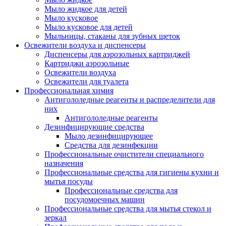
Мыло жидкое для детей
Мыло кусковое
Мыло кусковое для детей
Мыльницы, стаканы для зубных щеток
Освежители воздуха и диспенсеры
Диспенсеры для аэрозольных картриджей
Картриджи аэрозольные
Освежители воздуха
Освежители для туалета
Профессиональная химия
Антигололедные реагенты и распределители для
них
Антигололедные реагенты
Дезинфицирующие средства
Мыло дезинфицирующее
Средства для дезинфекции
Профессиональные очистители специального
назначения
Профессиональные средства для гигиены кухни и
мытья посуды
Профессиональные средства для
посудомоечных машин
Профессиональные средства для мытья стекол и
зеркал