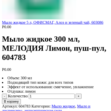
Мыло жидкое 5 л, ОФИСМАГ, Алоэ и зеленый чай, 603086
Р
0.00
Мыло жидкое 300 мл,
МЕЛОДИЯ Лимон, пуш-пул,
604783
Р
0.00
Объем: 300 мл
Подходящий тип кожи: для всех типов
Эффект от использования: смягчение, увлажнение
Отдушка: лимон
Количество
В корзину
Артикул:
604783
Категории:
Мыло жидкое
,
Мыло и
диспенсеры, антисептические гели