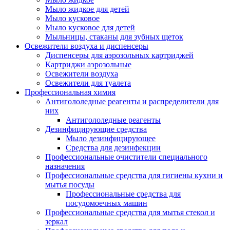
Мыло жидкое для детей
Мыло кусковое
Мыло кусковое для детей
Мыльницы, стаканы для зубных щеток
Освежители воздуха и диспенсеры
Диспенсеры для аэрозольных картриджей
Картриджи аэрозольные
Освежители воздуха
Освежители для туалета
Профессиональная химия
Антигололедные реагенты и распределители для
них
Антигололедные реагенты
Дезинфицирующие средства
Мыло дезинфицирующее
Средства для дезинфекции
Профессиональные очистители специального
назначения
Профессиональные средства для гигиены кухни и
мытья посуды
Профессиональные средства для
посудомоечных машин
Профессиональные средства для мытья стекол и
зеркал