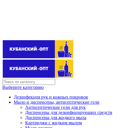
Поставщик бытовой химии оптом
kubanopt1@yandex.ru
+7 (861) 255‒40‒03
Выберите категорию
Дезинфекция рук и кожных покровов
Мыло и диспенсеры, антисептические гели
Антисептические гели для рук
Диспенсеры для дезинфицирующих средств
Диспенсеры для жидкого мыла
Картриджи с жидким мылом
Мыло жидкое