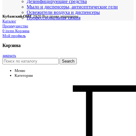
Дезинфицирующие средства
Мыло и диспенсеры, антисептические гели
Освежители воздуха и диспенсеры
Кубанский-ОПТ
2020 Все права защищены
Профессиональная химия
Каталог
Преимущество
0
items
Корзина
Мой профиль
Корзина
закрыть
Search
Меню
Категории