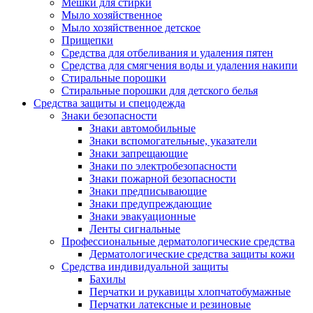
Мешки для стирки
Мыло хозяйственное
Мыло хозяйственное детское
Прищепки
Средства для отбеливания и удаления пятен
Средства для смягчения воды и удаления накипи
Стиральные порошки
Стиральные порошки для детского белья
Средства защиты и спецодежда
Знаки безопасности
Знаки автомобильные
Знаки вспомогательные, указатели
Знаки запрещающие
Знаки по электробезопасности
Знаки пожарной безопасности
Знаки предписывающие
Знаки предупреждающие
Знаки эвакуационные
Ленты сигнальные
Профессиональные дерматологические средства
Дерматологические средства защиты кожи
Средства индивидуальной защиты
Бахилы
Перчатки и рукавицы хлопчатобумажные
Перчатки латексные и резиновые