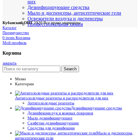
них
Дезинфицирующие средства
Мыло и диспенсеры, антисептические гели
Освежители воздуха и диспенсеры
Кубанский-ОПТ
2020 Все права защищены
Профессиональная химия
Каталог
Преимущество
0
items
Корзина
Мой профиль
Корзина
закрыть
Search
Меню
Категории
Антигололедные реагенты и распределители для них
Антигололедные реагенты
Дезинфицирующие средства
Дезинфекция рук и кожных покровов
Мыло дезинфицирующее
Салфетки дезинфицирующие
Средства для дезинфекции
Мыло и диспенсеры,
антисептические гели