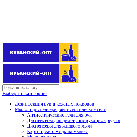
Поставщик бытовой химии оптом
kubanopt1@yandex.ru
+7 (861) 255‒40‒03
Выберите категорию
Дезинфекция рук и кожных покровов
Мыло и диспенсеры, антисептические гели
Антисептические гели для рук
Диспенсеры для дезинфицирующих средств
Диспенсеры для жидкого мыла
Картриджи с жидким мылом
Мыло жидкое