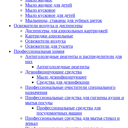
Мыло жидкое для детей
Мыло кусковое
Мыло кусковое для детей
Мыльницы, стаканы для зубных щеток
Освежители воздуха и диспенсеры
Диспенсеры для аэрозольных картриджей
Картриджи аэрозольные
Освежители воздуха
Освежители для туалета
Профессиональная химия
Антигололедные реагенты и распределители для
них
Антигололедные реагенты
Дезинфицирующие средства
Мыло дезинфицирующее
Средства для дезинфекции
Профессиональные очистители специального
назначения
Профессиональные средства для гигиены кухни и
мытья посуды
Профессиональные средства для
посудомоечных машин
Профессиональные средства для мытья стекол и
зеркал