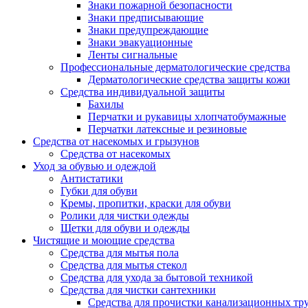
Знаки пожарной безопасности
Знаки предписывающие
Знаки предупреждающие
Знаки эвакуационные
Ленты сигнальные
Профессиональные дерматологические средства
Дерматологические средства защиты кожи
Средства индивидуальной защиты
Бахилы
Перчатки и рукавицы хлопчатобумажные
Перчатки латексные и резиновые
Средства от насекомых и грызунов
Средства от насекомых
Уход за обувью и одеждой
Антистатики
Губки для обуви
Кремы, пропитки, краски для обуви
Ролики для чистки одежды
Щетки для обуви и одежды
Чистящие и моющие средства
Средства для мытья пола
Средства для мытья стекол
Средства для ухода за бытовой техникой
Средства для чистки сантехники
Средства для прочистки канализационных тр