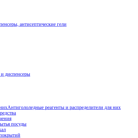
пенсеры, антисептические гели
 и диспенсеры
Антигололедные реагенты и распределители для них
редства
чения
мытья посуды
кал
 покрытий