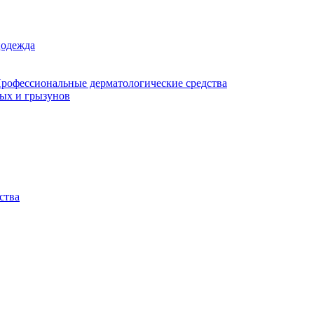
цодежда
рофессиональные дерматологические средства
мых и грызунов
ства