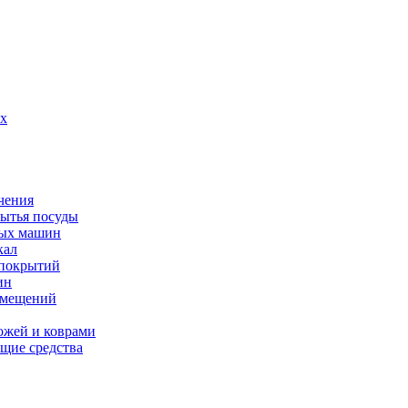
их
чения
мытья посуды
ных машин
кал
 покрытий
ин
омещений
ожей и коврами
щие средства