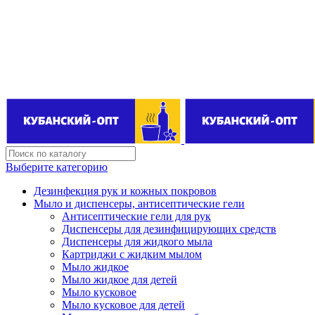
Поставщик бытовой химии оптом
kubanopt1@yandex.ru
+7 (861) 255‒40‒03
Выберите категорию
Дезинфекция рук и кожных покровов
Мыло и диспенсеры, антисептические гели
Антисептические гели для рук
Диспенсеры для дезинфицирующих средств
Диспенсеры для жидкого мыла
Картриджи с жидким мылом
Мыло жидкое
Мыло жидкое для детей
Мыло кусковое
Мыло кусковое для детей