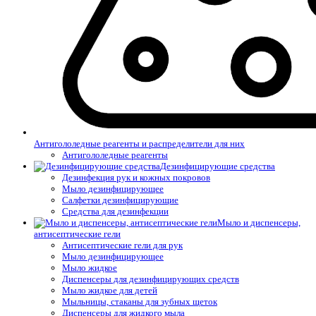
Антигололедные реагенты и распределители для них
Антигололедные реагенты
Дезинфицирующие средства
Дезинфекция рук и кожных покровов
Мыло дезинфицирующее
Салфетки дезинфицирующие
Средства для дезинфекции
Мыло и диспенсеры,
антисептические гели
Антисептические гели для рук
Мыло дезинфицирующее
Мыло жидкое
Диспенсеры для дезинфицирующих средств
Мыло жидкое для детей
Мыльницы, стаканы для зубных щеток
Диспенсеры для жидкого мыла