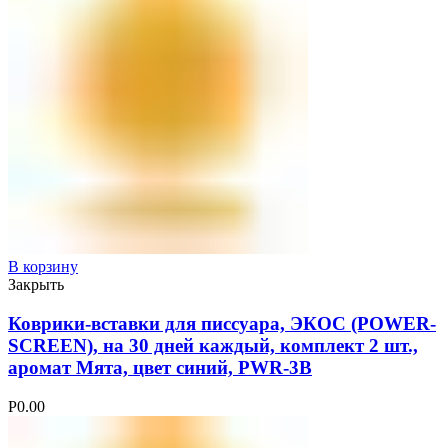
В корзину
Закрыть
Коврики-вставки для писсуара, ЭКОС (POWER-
SCREEN), на 30 дней каждый, комплект 2 шт.,
аромат Мята, цвет синий, PWR-3B
Р
0.00