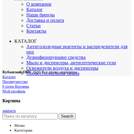
О компании
Каталог
Наши бренды
Доставка и оплата
Статьи
Контакты
КАТАЛОГ
Антигололедные реагенты и распределители для
них
Дезинфицирующие средства
Мыло и диспенсеры, антисептические гели
Освежители воздуха и диспенсеры
Кубанский-ОПТ
2020 Все права защищены
Профессиональная химия
Каталог
Преимущество
0
items
Корзина
Мой профиль
Корзина
закрыть
Search
Меню
Категории