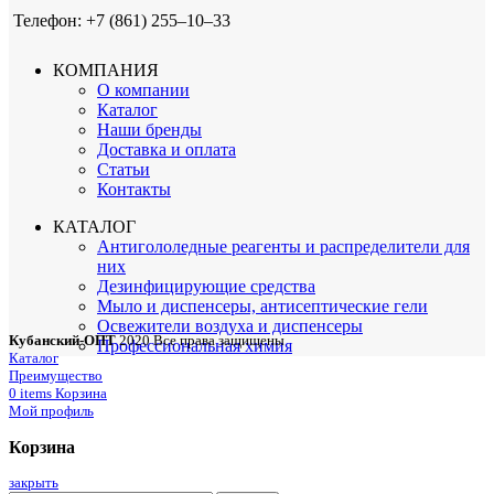
Телефон: +7 (861) 255‒10‒33
КОМПАНИЯ
О компании
Каталог
Наши бренды
Доставка и оплата
Статьи
Контакты
КАТАЛОГ
Антигололедные реагенты и распределители для
них
Дезинфицирующие средства
Мыло и диспенсеры, антисептические гели
Освежители воздуха и диспенсеры
Кубанский-ОПТ
2020 Все права защищены
Профессиональная химия
Каталог
Преимущество
0
items
Корзина
Мой профиль
Корзина
закрыть