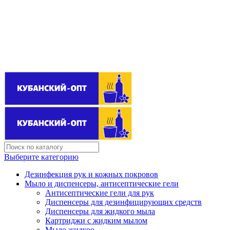
Поставщик бытовой химии оптом
kubanopt1@yandex.ru
+7 (861) 255‒40‒03
Выберите категорию
Дезинфекция рук и кожных покровов
Мыло и диспенсеры, антисептические гели
Антисептические гели для рук
Диспенсеры для дезинфицирующих средств
Диспенсеры для жидкого мыла
Картриджи с жидким мылом
Мыло жидкое