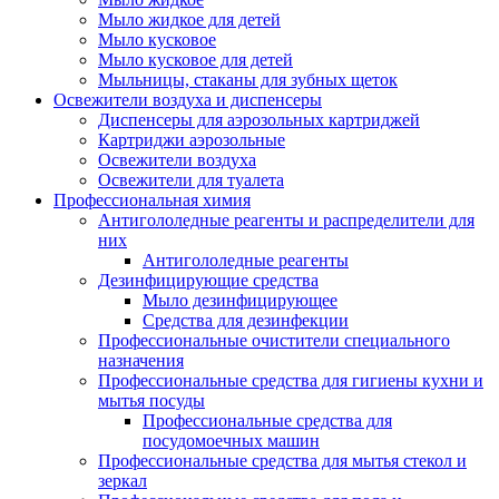
Мыло жидкое для детей
Мыло кусковое
Мыло кусковое для детей
Мыльницы, стаканы для зубных щеток
Освежители воздуха и диспенсеры
Диспенсеры для аэрозольных картриджей
Картриджи аэрозольные
Освежители воздуха
Освежители для туалета
Профессиональная химия
Антигололедные реагенты и распределители для
них
Антигололедные реагенты
Дезинфицирующие средства
Мыло дезинфицирующее
Средства для дезинфекции
Профессиональные очистители специального
назначения
Профессиональные средства для гигиены кухни и
мытья посуды
Профессиональные средства для
посудомоечных машин
Профессиональные средства для мытья стекол и
зеркал