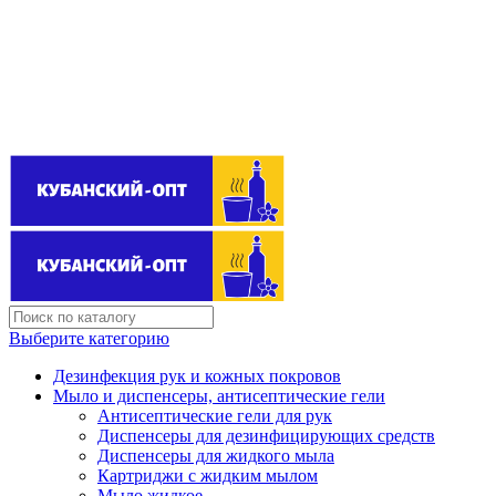
Поставщик бытовой химии оптом
kubanopt1@yandex.ru
+7 (861) 255‒40‒03
Выберите категорию
Дезинфекция рук и кожных покровов
Мыло и диспенсеры, антисептические гели
Антисептические гели для рук
Диспенсеры для дезинфицирующих средств
Диспенсеры для жидкого мыла
Картриджи с жидким мылом
Мыло жидкое