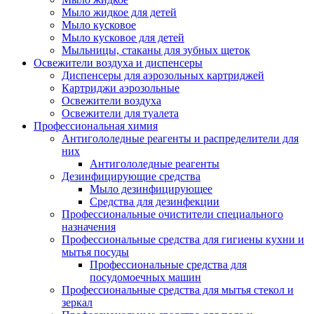
Мыло жидкое для детей
Мыло кусковое
Мыло кусковое для детей
Мыльницы, стаканы для зубных щеток
Освежители воздуха и диспенсеры
Диспенсеры для аэрозольных картриджей
Картриджи аэрозольные
Освежители воздуха
Освежители для туалета
Профессиональная химия
Антигололедные реагенты и распределители для
них
Антигололедные реагенты
Дезинфицирующие средства
Мыло дезинфицирующее
Средства для дезинфекции
Профессиональные очистители специального
назначения
Профессиональные средства для гигиены кухни и
мытья посуды
Профессиональные средства для
посудомоечных машин
Профессиональные средства для мытья стекол и
зеркал