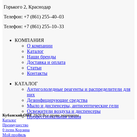
Горького 2, Краснодар
Телефон: +7 (861) 255‒40‒03
Телефон: +7 (861) 255‒10‒33
КОМПАНИЯ
О компании
Каталог
Наши бренды
Доставка и оплата
Статьи
Контакты
КАТАЛОГ
Антигололедные реагенты и распределители для
них
Дезинфицирующие средства
Мыло и диспенсеры, антисептические гели
Освежители воздуха и диспенсеры
Кубанский-ОПТ
2020 Все права защищены
Профессиональная химия
Каталог
Преимущество
0
items
Корзина
Мой профиль