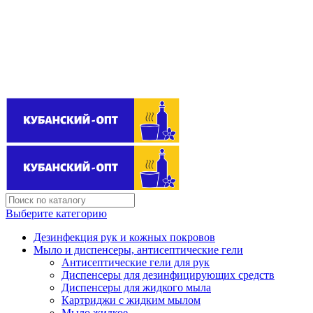
Поставщик бытовой химии оптом
kubanopt1@yandex.ru
+7 (861) 255‒40‒03
Выберите категорию
Дезинфекция рук и кожных покровов
Мыло и диспенсеры, антисептические гели
Антисептические гели для рук
Диспенсеры для дезинфицирующих средств
Диспенсеры для жидкого мыла
Картриджи с жидким мылом
Мыло жидкое