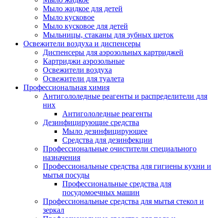
Мыло жидкое для детей
Мыло кусковое
Мыло кусковое для детей
Мыльницы, стаканы для зубных щеток
Освежители воздуха и диспенсеры
Диспенсеры для аэрозольных картриджей
Картриджи аэрозольные
Освежители воздуха
Освежители для туалета
Профессиональная химия
Антигололедные реагенты и распределители для
них
Антигололедные реагенты
Дезинфицирующие средства
Мыло дезинфицирующее
Средства для дезинфекции
Профессиональные очистители специального
назначения
Профессиональные средства для гигиены кухни и
мытья посуды
Профессиональные средства для
посудомоечных машин
Профессиональные средства для мытья стекол и
зеркал