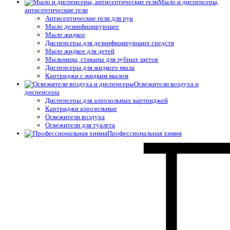
Мыло и диспенсеры,
антисептические гели
Антисептические гели для рук
Мыло дезинфицирующее
Мыло жидкое
Диспенсеры для дезинфицирующих средств
Мыло жидкое для детей
Мыльницы, стаканы для зубных щеток
Диспенсеры для жидкого мыла
Картриджи с жидким мылом
Освежители воздуха и
диспенсеры
Диспенсеры для аэрозольных картриджей
Картриджи аэрозольные
Освежители воздуха
Освежители для туалета
Профессиональная химия