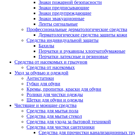
Знаки пожарной безопасности
Знаки предписывающие
Знаки предупреждающие
Знаки эвакуационные
Ленты сигнальные
Профессиональные дерматологические средства
Дерматологические средства защиты кожи
Средства индивидуальной защиты
Бахилы
Перчатки и рукавицы хлопчатобумажные
Перчатки латексные и резиновые
Средства от насекомых и грызунов
Средства от насекомых
Уход за обувью и одеждой
Антистатики
Губки для обуви
Кремы, пропитки, краски для обуви
Ролики для чистки одежды
Щетки для обуви и одежды
Чистящие и моющие средства
Средства для мытья пола
Средства для мытья стекол
Средства для ухода за бытовой техникой
Средства для чистки сантехники
Средства для прочистки канализационных тр