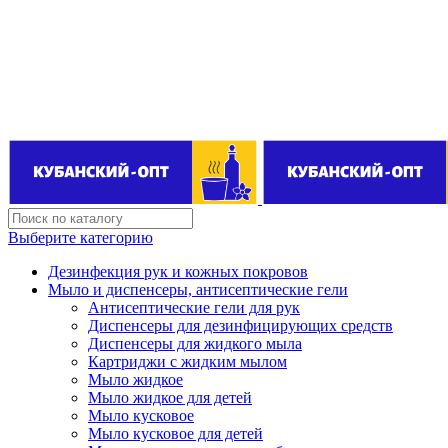
Поставщик бытовой химии оптом
kubanopt1@yandex.ru
+7 (861) 255‒40‒03
Выберите категорию
Дезинфекция рук и кожных покровов
Мыло и диспенсеры, антисептические гели
Антисептические гели для рук
Диспенсеры для дезинфицирующих средств
Диспенсеры для жидкого мыла
Картриджи с жидким мылом
Мыло жидкое
Мыло жидкое для детей
Мыло кусковое
Мыло кусковое для детей