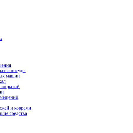
их
чения
мытья посуды
ных машин
кал
 покрытий
ин
омещений
ожей и коврами
щие средства