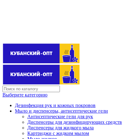
Поставщик бытовой химии оптом
kubanopt1@yandex.ru
+7 (861) 255‒40‒03
Выберите категорию
Дезинфекция рук и кожных покровов
Мыло и диспенсеры, антисептические гели
Антисептические гели для рук
Диспенсеры для дезинфицирующих средств
Диспенсеры для жидкого мыла
Картриджи с жидким мылом
Мыло жидкое