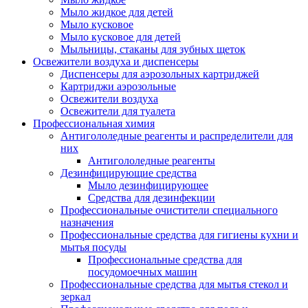
Мыло жидкое для детей
Мыло кусковое
Мыло кусковое для детей
Мыльницы, стаканы для зубных щеток
Освежители воздуха и диспенсеры
Диспенсеры для аэрозольных картриджей
Картриджи аэрозольные
Освежители воздуха
Освежители для туалета
Профессиональная химия
Антигололедные реагенты и распределители для
них
Антигололедные реагенты
Дезинфицирующие средства
Мыло дезинфицирующее
Средства для дезинфекции
Профессиональные очистители специального
назначения
Профессиональные средства для гигиены кухни и
мытья посуды
Профессиональные средства для
посудомоечных машин
Профессиональные средства для мытья стекол и
зеркал