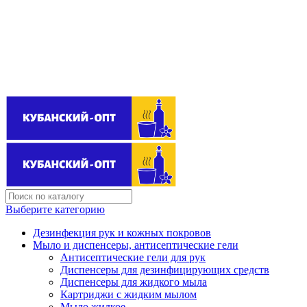
Поставщик бытовой химии оптом
kubanopt1@yandex.ru
+7 (861) 255‒40‒03
Выберите категорию
Дезинфекция рук и кожных покровов
Мыло и диспенсеры, антисептические гели
Антисептические гели для рук
Диспенсеры для дезинфицирующих средств
Диспенсеры для жидкого мыла
Картриджи с жидким мылом
Мыло жидкое