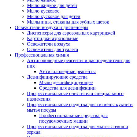
Мыло жидкое для детей
Мыло кусковое
Мыло кусковое для детей
Мыльницы, стаканы для зубных щеток
Освежители воздуха и диспенсеры
Диспенсеры для аэрозольных картриджей
Картриджи аэрозольные
Освежители воздуха
Освежители для туалета
Профессиональная химия
Антигололедные реагенты и распределители для
них
Антигололедные реагенты
Дезинфицирующие средства
Мыло дезинфицирующее
Средства для дезинфекции
Профессиональные очистители специального
назначения
Профессиональные средства для гигиены кухни и
мытья посуды
Профессиональные средства для
посудомоечных машин
Профессиональные средства для мытья стекол и
зеркал