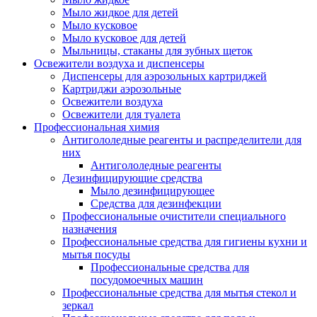
Мыло жидкое для детей
Мыло кусковое
Мыло кусковое для детей
Мыльницы, стаканы для зубных щеток
Освежители воздуха и диспенсеры
Диспенсеры для аэрозольных картриджей
Картриджи аэрозольные
Освежители воздуха
Освежители для туалета
Профессиональная химия
Антигололедные реагенты и распределители для
них
Антигололедные реагенты
Дезинфицирующие средства
Мыло дезинфицирующее
Средства для дезинфекции
Профессиональные очистители специального
назначения
Профессиональные средства для гигиены кухни и
мытья посуды
Профессиональные средства для
посудомоечных машин
Профессиональные средства для мытья стекол и
зеркал