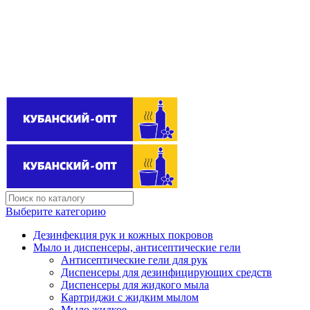
Поставщик бытовой химии оптом
kubanopt1@yandex.ru
+7 (861) 255‒40‒03
Выберите категорию
Дезинфекция рук и кожных покровов
Мыло и диспенсеры, антисептические гели
Антисептические гели для рук
Диспенсеры для дезинфицирующих средств
Диспенсеры для жидкого мыла
Картриджи с жидким мылом
Мыло жидкое