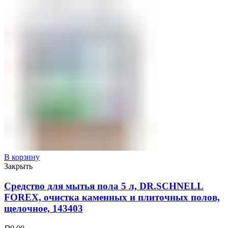
В корзину
Закрыть
Средство для мытья пола 5 л, DR.SCHNELL
FOREX, очистка каменных и плиточных полов,
щелочное, 143403