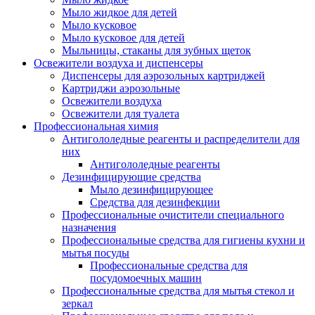
Мыло жидкое для детей
Мыло кусковое
Мыло кусковое для детей
Мыльницы, стаканы для зубных щеток
Освежители воздуха и диспенсеры
Диспенсеры для аэрозольных картриджей
Картриджи аэрозольные
Освежители воздуха
Освежители для туалета
Профессиональная химия
Антигололедные реагенты и распределители для
них
Антигололедные реагенты
Дезинфицирующие средства
Мыло дезинфицирующее
Средства для дезинфекции
Профессиональные очистители специального
назначения
Профессиональные средства для гигиены кухни и
мытья посуды
Профессиональные средства для
посудомоечных машин
Профессиональные средства для мытья стекол и
зеркал