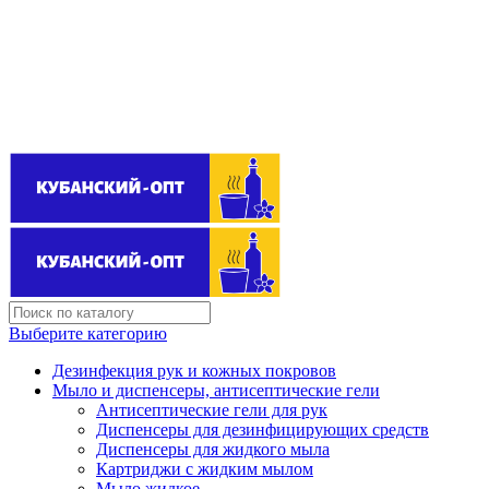
Поставщик бытовой химии оптом
kubanopt1@yandex.ru
+7 (861) 255‒40‒03
Выберите категорию
Дезинфекция рук и кожных покровов
Мыло и диспенсеры, антисептические гели
Антисептические гели для рук
Диспенсеры для дезинфицирующих средств
Диспенсеры для жидкого мыла
Картриджи с жидким мылом
Мыло жидкое