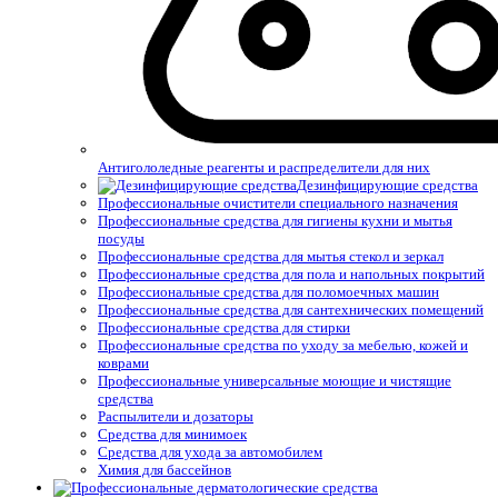
Антигололедные реагенты и распределители для них
Дезинфицирующие средства
Профессиональные очистители специального назначения
Профессиональные средства для гигиены кухни и мытья
посуды
Профессиональные средства для мытья стекол и зеркал
Профессиональные средства для пола и напольных покрытий
Профессиональные средства для поломоечных машин
Профессиональные средства для сантехнических помещений
Профессиональные средства для стирки
Профессиональные средства по уходу за мебелью, кожей и
коврами
Профессиональные универсальные моющие и чистящие
средства
Распылители и дозаторы
Средства для минимоек
Средства для ухода за автомобилем
Химия для бассейнов