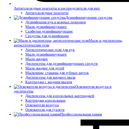
Антигололедные реагенты и распределители для них
Антигололедные реагенты
Дезинфицирующие средства
Дезинфекция рук и кожных покровов
Мыло дезинфицирующее
Салфетки дезинфицирующие
Средства для дезинфекции
Мыло и диспенсеры,
антисептические гели
Антисептические гели для рук
Мыло дезинфицирующее
Мыло жидкое
Диспенсеры для дезинфицирующих средств
Мыло жидкое для детей
Мыльницы, стаканы для зубных щеток
Диспенсеры для жидкого мыла
Картриджи с жидким мылом
Освежители воздуха и
диспенсеры
Диспенсеры для аэрозольных картриджей
Картриджи аэрозольные
Освежители воздуха
Освежители для туалета
Профессиональная химия