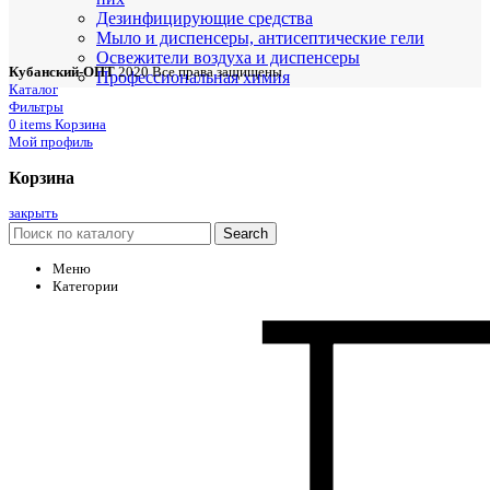
Дезинфицирующие средства
Мыло и диспенсеры, антисептические гели
Освежители воздуха и диспенсеры
Кубанский-ОПТ
2020 Все права защищены
Профессиональная химия
Каталог
Фильтры
0
items
Корзина
Мой профиль
Корзина
закрыть
Search
Меню
Категории