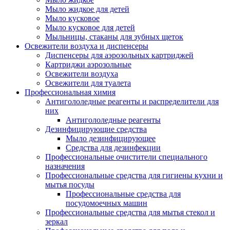
Мыло жидкое для детей
Мыло кусковое
Мыло кусковое для детей
Мыльницы, стаканы для зубных щеток
Освежители воздуха и диспенсеры
Диспенсеры для аэрозольных картриджей
Картриджи аэрозольные
Освежители воздуха
Освежители для туалета
Профессиональная химия
Антигололедные реагенты и распределители для
них
Антигололедные реагенты
Дезинфицирующие средства
Мыло дезинфицирующее
Средства для дезинфекции
Профессиональные очистители специального
назначения
Профессиональные средства для гигиены кухни и
мытья посуды
Профессиональные средства для
посудомоечных машин
Профессиональные средства для мытья стекол и
зеркал