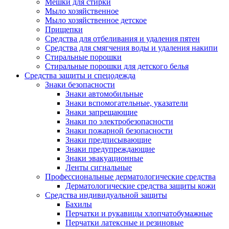
Мешки для стирки
Мыло хозяйственное
Мыло хозяйственное детское
Прищепки
Средства для отбеливания и удаления пятен
Средства для смягчения воды и удаления накипи
Стиральные порошки
Стиральные порошки для детского белья
Средства защиты и спецодежда
Знаки безопасности
Знаки автомобильные
Знаки вспомогательные, указатели
Знаки запрещающие
Знаки по электробезопасности
Знаки пожарной безопасности
Знаки предписывающие
Знаки предупреждающие
Знаки эвакуационные
Ленты сигнальные
Профессиональные дерматологические средства
Дерматологические средства защиты кожи
Средства индивидуальной защиты
Бахилы
Перчатки и рукавицы хлопчатобумажные
Перчатки латексные и резиновые