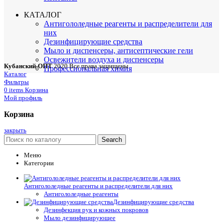
КАТАЛОГ
Антигололедные реагенты и распределители для
них
Дезинфицирующие средства
Мыло и диспенсеры, антисептические гели
Освежители воздуха и диспенсеры
Кубанский-ОПТ
2020 Все права защищены
Профессиональная химия
Каталог
Фильтры
0
items
Корзина
Мой профиль
Корзина
закрыть
Search
Меню
Категории
Антигололедные реагенты и распределители для них
Антигололедные реагенты
Дезинфицирующие средства
Дезинфекция рук и кожных покровов
Мыло дезинфицирующее