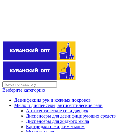
Поставщик бытовой химии оптом
kubanopt1@yandex.ru
+7 (861) 255‒40‒03
Выберите категорию
Дезинфекция рук и кожных покровов
Мыло и диспенсеры, антисептические гели
Антисептические гели для рук
Диспенсеры для дезинфицирующих средств
Диспенсеры для жидкого мыла
Картриджи с жидким мылом
Мыло жидкое