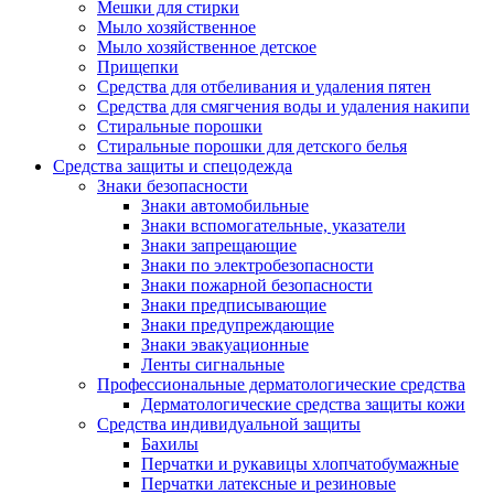
Мешки для стирки
Мыло хозяйственное
Мыло хозяйственное детское
Прищепки
Средства для отбеливания и удаления пятен
Средства для смягчения воды и удаления накипи
Стиральные порошки
Стиральные порошки для детского белья
Средства защиты и спецодежда
Знаки безопасности
Знаки автомобильные
Знаки вспомогательные, указатели
Знаки запрещающие
Знаки по электробезопасности
Знаки пожарной безопасности
Знаки предписывающие
Знаки предупреждающие
Знаки эвакуационные
Ленты сигнальные
Профессиональные дерматологические средства
Дерматологические средства защиты кожи
Средства индивидуальной защиты
Бахилы
Перчатки и рукавицы хлопчатобумажные
Перчатки латексные и резиновые