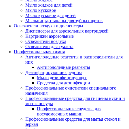
Мыло жидкое для детей
Мыло кусковое
Мыло кусковое для детей
Мыльницы, стаканы для зубных щеток
Освежители воздуха и диспенсеры
Диспенсеры для аэрозольных картриджей
Картриджи аэрозольные
Освежители воздуха
Освежители для туалета
Профессиональная химия
Антигололедные реагенты и распределители для
них
Антигололедные реагенты
Дезинфицирующие средства
Мыло дезинфицирующее
Средства для дезинфекции
Профессиональные очистители специального
назначения
Профессиональные средства для гигиены кухни и
мытья посуды
Профессиональные средства для
посудомоечных машин
Профессиональные средства для мытья стекол и
зеркал