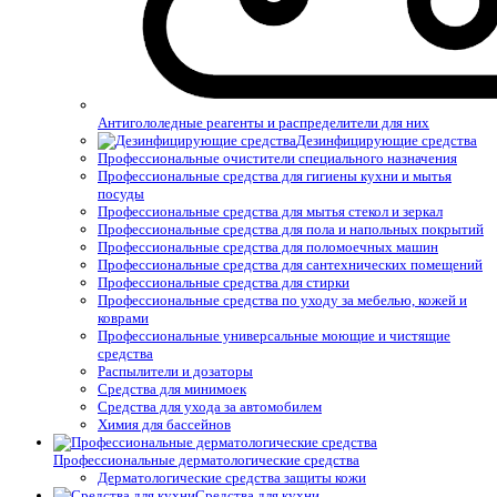
Антигололедные реагенты и распределители для них
Дезинфицирующие средства
Профессиональные очистители специального назначения
Профессиональные средства для гигиены кухни и мытья
посуды
Профессиональные средства для мытья стекол и зеркал
Профессиональные средства для пола и напольных покрытий
Профессиональные средства для поломоечных машин
Профессиональные средства для сантехнических помещений
Профессиональные средства для стирки
Профессиональные средства по уходу за мебелью, кожей и
коврами
Профессиональные универсальные моющие и чистящие
средства
Распылители и дозаторы
Средства для минимоек
Средства для ухода за автомобилем
Химия для бассейнов
Профессиональные дерматологические средства
Дерматологические средства защиты кожи
Средства для кухни