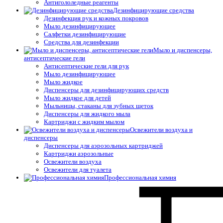
Антигололедные реагенты
Дезинфицирующие средства
Дезинфекция рук и кожных покровов
Мыло дезинфицирующее
Салфетки дезинфицирующие
Средства для дезинфекции
Мыло и диспенсеры,
антисептические гели
Антисептические гели для рук
Мыло дезинфицирующее
Мыло жидкое
Диспенсеры для дезинфицирующих средств
Мыло жидкое для детей
Мыльницы, стаканы для зубных щеток
Диспенсеры для жидкого мыла
Картриджи с жидким мылом
Освежители воздуха и
диспенсеры
Диспенсеры для аэрозольных картриджей
Картриджи аэрозольные
Освежители воздуха
Освежители для туалета
Профессиональная химия