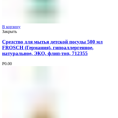
В корзину
Закрыть
Средство для мытья детской посуды 500 мл
FROSCH (Германия), гипоаллергенное,
натуральное, ЭКО, флип-топ, 712355
Р
0.00