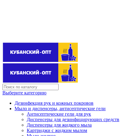
Поставщик бытовой химии оптом
kubanopt1@yandex.ru
+7 (861) 255‒40‒03
Выберите категорию
Дезинфекция рук и кожных покровов
Мыло и диспенсеры, антисептические гели
Антисептические гели для рук
Диспенсеры для дезинфицирующих средств
Диспенсеры для жидкого мыла
Картриджи с жидким мылом
Мыло жидкое