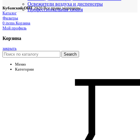
Освежители воздуха и диспенсеры
Кубанский-ОПТ
2020 Все права защищены
Профессиональная химия
Каталог
Фильтры
0
items
Корзина
Мой профиль
Корзина
закрыть
Search
Меню
Категории