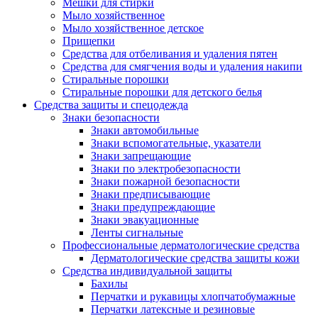
Мешки для стирки
Мыло хозяйственное
Мыло хозяйственное детское
Прищепки
Средства для отбеливания и удаления пятен
Средства для смягчения воды и удаления накипи
Стиральные порошки
Стиральные порошки для детского белья
Средства защиты и спецодежда
Знаки безопасности
Знаки автомобильные
Знаки вспомогательные, указатели
Знаки запрещающие
Знаки по электробезопасности
Знаки пожарной безопасности
Знаки предписывающие
Знаки предупреждающие
Знаки эвакуационные
Ленты сигнальные
Профессиональные дерматологические средства
Дерматологические средства защиты кожи
Средства индивидуальной защиты
Бахилы
Перчатки и рукавицы хлопчатобумажные
Перчатки латексные и резиновые