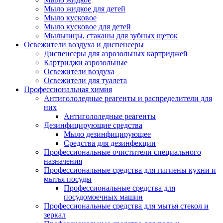
Мыло жидкое для детей
Мыло кусковое
Мыло кусковое для детей
Мыльницы, стаканы для зубных щеток
Освежители воздуха и диспенсеры
Диспенсеры для аэрозольных картриджей
Картриджи аэрозольные
Освежители воздуха
Освежители для туалета
Профессиональная химия
Антигололедные реагенты и распределители для
них
Антигололедные реагенты
Дезинфицирующие средства
Мыло дезинфицирующее
Средства для дезинфекции
Профессиональные очистители специального
назначения
Профессиональные средства для гигиены кухни и
мытья посуды
Профессиональные средства для
посудомоечных машин
Профессиональные средства для мытья стекол и
зеркал