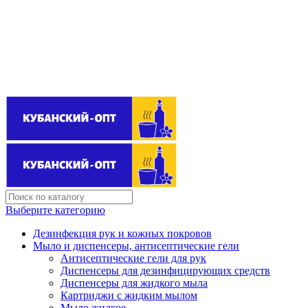
Поставщик бытовой химии оптом
kubanopt1@yandex.ru
+7 (861) 255‒40‒03
Выберите категорию
Дезинфекция рук и кожных покровов
Мыло и диспенсеры, антисептические гели
Антисептические гели для рук
Диспенсеры для дезинфицирующих средств
Диспенсеры для жидкого мыла
Картриджи с жидким мылом
Мыло жидкое