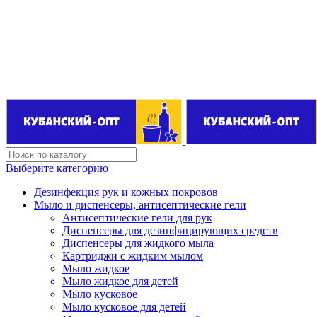
Поставщик бытовой химии оптом
kubanopt1@yandex.ru
+7 (861) 255‒40‒03
Выберите категорию
Дезинфекция рук и кожных покровов
Мыло и диспенсеры, антисептические гели
Антисептические гели для рук
Диспенсеры для дезинфицирующих средств
Диспенсеры для жидкого мыла
Картриджи с жидким мылом
Мыло жидкое
Мыло жидкое для детей
Мыло кусковое
Мыло кусковое для детей