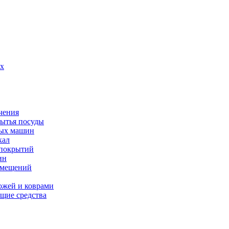
их
чения
мытья посуды
ных машин
кал
 покрытий
ин
омещений
ожей и коврами
щие средства