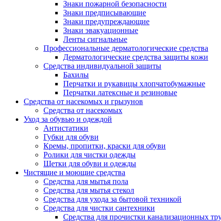
Знаки пожарной безопасности
Знаки предписывающие
Знаки предупреждающие
Знаки эвакуационные
Ленты сигнальные
Профессиональные дерматологические средства
Дерматологические средства защиты кожи
Средства индивидуальной защиты
Бахилы
Перчатки и рукавицы хлопчатобумажные
Перчатки латексные и резиновые
Средства от насекомых и грызунов
Средства от насекомых
Уход за обувью и одеждой
Антистатики
Губки для обуви
Кремы, пропитки, краски для обуви
Ролики для чистки одежды
Щетки для обуви и одежды
Чистящие и моющие средства
Средства для мытья пола
Средства для мытья стекол
Средства для ухода за бытовой техникой
Средства для чистки сантехники
Средства для прочистки канализационных тр