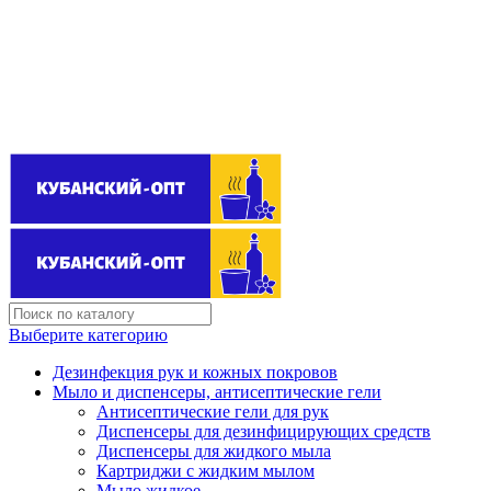
Поставщик бытовой химии оптом
kubanopt1@yandex.ru
+7 (861) 255‒40‒03
Выберите категорию
Дезинфекция рук и кожных покровов
Мыло и диспенсеры, антисептические гели
Антисептические гели для рук
Диспенсеры для дезинфицирующих средств
Диспенсеры для жидкого мыла
Картриджи с жидким мылом
Мыло жидкое