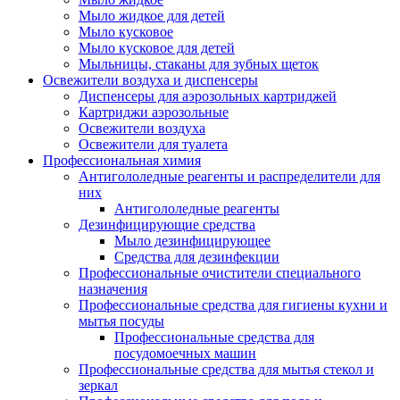
Мыло жидкое для детей
Мыло кусковое
Мыло кусковое для детей
Мыльницы, стаканы для зубных щеток
Освежители воздуха и диспенсеры
Диспенсеры для аэрозольных картриджей
Картриджи аэрозольные
Освежители воздуха
Освежители для туалета
Профессиональная химия
Антигололедные реагенты и распределители для
них
Антигололедные реагенты
Дезинфицирующие средства
Мыло дезинфицирующее
Средства для дезинфекции
Профессиональные очистители специального
назначения
Профессиональные средства для гигиены кухни и
мытья посуды
Профессиональные средства для
посудомоечных машин
Профессиональные средства для мытья стекол и
зеркал