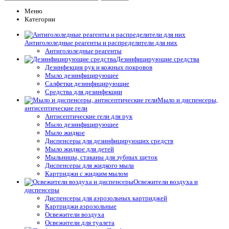
Меню
Категории
Антигололедные реагенты и распределители для них
Антигололедные реагенты
Дезинфицирующие средства
Дезинфекция рук и кожных покровов
Мыло дезинфицирующее
Салфетки дезинфицирующие
Средства для дезинфекции
Мыло и диспенсеры,
антисептические гели
Антисептические гели для рук
Мыло дезинфицирующее
Мыло жидкое
Диспенсеры для дезинфицирующих средств
Мыло жидкое для детей
Мыльницы, стаканы для зубных щеток
Диспенсеры для жидкого мыла
Картриджи с жидким мылом
Освежители воздуха и
диспенсеры
Диспенсеры для аэрозольных картриджей
Картриджи аэрозольные
Освежители воздуха
Освежители для туалета