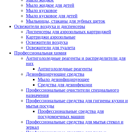
Мыло жидкое для детей
Мыло кусковое
Мыло кусковое для детей
Мыльницы, стаканы для зубных щеток
Освежители воздуха и диспенсеры
Диспенсеры для аэрозольных картриджей
Картриджи аэрозольные
Освежители воздуха
Освежители для туалета
Профессиональная химия
Антигололедные реагенты и распределители для
них
Антигололедные реагенты
Дезинфицирующие средства
Мыло дезинфицирующее
Средства для дезинфекции
Профессиональные очистители специального
назначения
Профессиональные средства для гигиены кухни и
мытья посуды
Профессиональные средства для
посудомоечных машин
Профессиональные средства для мытья стекол и
зеркал