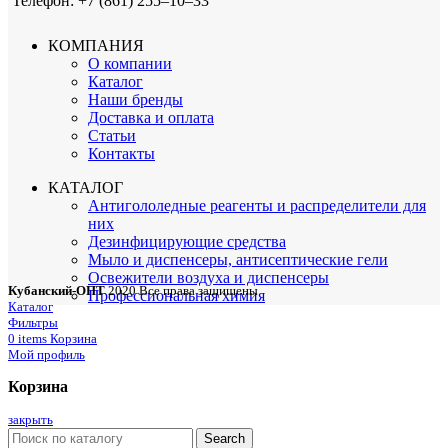
Телефон: +7 (861) 255‒10‒33
КОМПАНИЯ
О компании
Каталог
Наши бренды
Доставка и оплата
Статьи
Контакты
КАТАЛОГ
Антигололедные реагенты и распределители для
них
Дезинфицирующие средства
Мыло и диспенсеры, антисептические гели
Освежители воздуха и диспенсеры
Кубанский-ОПТ
2020 Все права защищены
Профессиональная химия
Каталог
Фильтры
0
items
Корзина
Мой профиль
Корзина
закрыть
Search