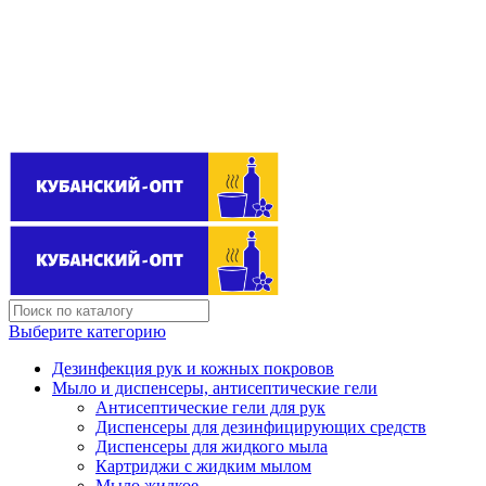
Поставщик бытовой химии оптом
kubanopt1@yandex.ru
+7 (861) 255‒40‒03
Выберите категорию
Дезинфекция рук и кожных покровов
Мыло и диспенсеры, антисептические гели
Антисептические гели для рук
Диспенсеры для дезинфицирующих средств
Диспенсеры для жидкого мыла
Картриджи с жидким мылом
Мыло жидкое