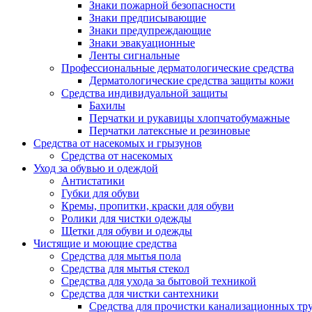
Знаки пожарной безопасности
Знаки предписывающие
Знаки предупреждающие
Знаки эвакуационные
Ленты сигнальные
Профессиональные дерматологические средства
Дерматологические средства защиты кожи
Средства индивидуальной защиты
Бахилы
Перчатки и рукавицы хлопчатобумажные
Перчатки латексные и резиновые
Средства от насекомых и грызунов
Средства от насекомых
Уход за обувью и одеждой
Антистатики
Губки для обуви
Кремы, пропитки, краски для обуви
Ролики для чистки одежды
Щетки для обуви и одежды
Чистящие и моющие средства
Средства для мытья пола
Средства для мытья стекол
Средства для ухода за бытовой техникой
Средства для чистки сантехники
Средства для прочистки канализационных тр