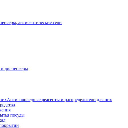
пенсеры, антисептические гели
 и диспенсеры
Антигололедные реагенты и распределители для них
редства
чения
мытья посуды
кал
 покрытий