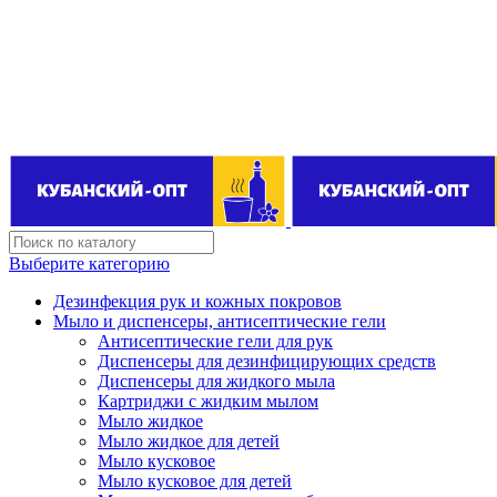
Поставщик бытовой химии оптом
kubanopt1@yandex.ru
+7 (861) 255‒40‒03
Выберите категорию
Дезинфекция рук и кожных покровов
Мыло и диспенсеры, антисептические гели
Антисептические гели для рук
Диспенсеры для дезинфицирующих средств
Диспенсеры для жидкого мыла
Картриджи с жидким мылом
Мыло жидкое
Мыло жидкое для детей
Мыло кусковое
Мыло кусковое для детей