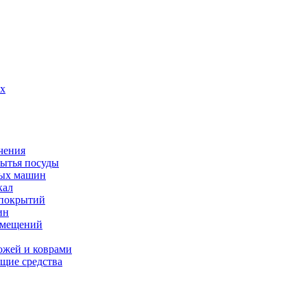
их
чения
мытья посуды
ных машин
кал
 покрытий
ин
омещений
ожей и коврами
щие средства