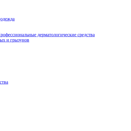
цодежда
рофессиональные дерматологические средства
мых и грызунов
ства