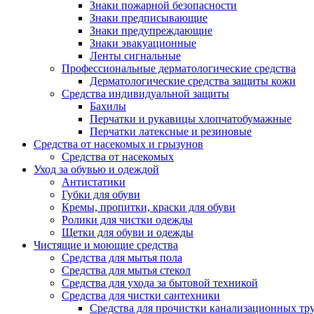
Знаки пожарной безопасности
Знаки предписывающие
Знаки предупреждающие
Знаки эвакуационные
Ленты сигнальные
Профессиональные дерматологические средства
Дерматологические средства защиты кожи
Средства индивидуальной защиты
Бахилы
Перчатки и рукавицы хлопчатобумажные
Перчатки латексные и резиновые
Средства от насекомых и грызунов
Средства от насекомых
Уход за обувью и одеждой
Антистатики
Губки для обуви
Кремы, пропитки, краски для обуви
Ролики для чистки одежды
Щетки для обуви и одежды
Чистящие и моющие средства
Средства для мытья пола
Средства для мытья стекол
Средства для ухода за бытовой техникой
Средства для чистки сантехники
Средства для прочистки канализационных тр