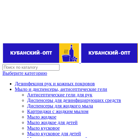
Поставщик бытовой химии оптом
kubanopt1@yandex.ru
+7 (861) 255‒40‒03
Выберите категорию
Дезинфекция рук и кожных покровов
Мыло и диспенсеры, антисептические гели
Антисептические гели для рук
Диспенсеры для дезинфицирующих средств
Диспенсеры для жидкого мыла
Картриджи с жидким мылом
Мыло жидкое
Мыло жидкое для детей
Мыло кусковое
Мыло кусковое для детей