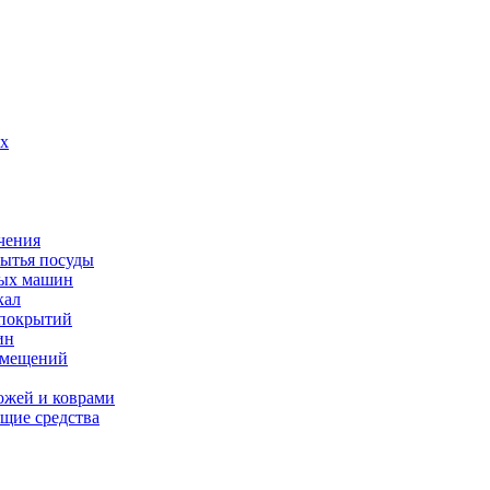
их
чения
мытья посуды
ных машин
кал
 покрытий
ин
омещений
ожей и коврами
щие средства