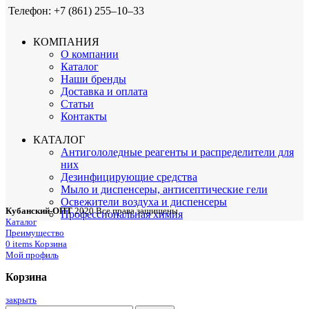
Телефон: +7 (861) 255‒10‒33
КОМПАНИЯ
О компании
Каталог
Наши бренды
Доставка и оплата
Статьи
Контакты
КАТАЛОГ
Антигололедные реагенты и распределители для
них
Дезинфицирующие средства
Мыло и диспенсеры, антисептические гели
Освежители воздуха и диспенсеры
Кубанский-ОПТ
2020 Все права защищены
Профессиональная химия
Каталог
Преимущество
0
items
Корзина
Мой профиль
Корзина
закрыть