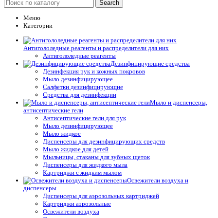
Search
Меню
Категории
Антигололедные реагенты и распределители для них
Антигололедные реагенты
Дезинфицирующие средства
Дезинфекция рук и кожных покровов
Мыло дезинфицирующее
Салфетки дезинфицирующие
Средства для дезинфекции
Мыло и диспенсеры,
антисептические гели
Антисептические гели для рук
Мыло дезинфицирующее
Мыло жидкое
Диспенсеры для дезинфицирующих средств
Мыло жидкое для детей
Мыльницы, стаканы для зубных щеток
Диспенсеры для жидкого мыла
Картриджи с жидким мылом
Освежители воздуха и
диспенсеры
Диспенсеры для аэрозольных картриджей
Картриджи аэрозольные
Освежители воздуха