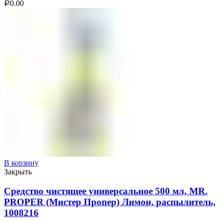
0.00
Р
В корзину
Закрыть
Средство чистящее универсальное 500 мл, MR.
PROPER (Мистер Пропер) Лимон, распылитель,
1008216