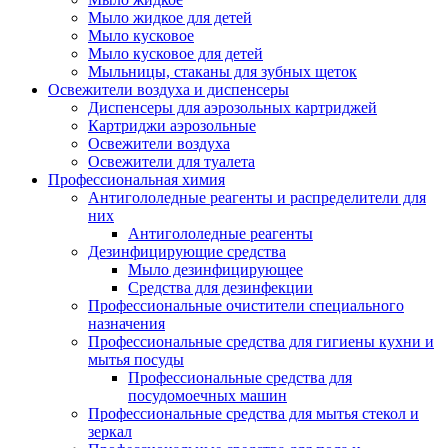
Мыло жидкое для детей
Мыло кусковое
Мыло кусковое для детей
Мыльницы, стаканы для зубных щеток
Освежители воздуха и диспенсеры
Диспенсеры для аэрозольных картриджей
Картриджи аэрозольные
Освежители воздуха
Освежители для туалета
Профессиональная химия
Антигололедные реагенты и распределители для
них
Антигололедные реагенты
Дезинфицирующие средства
Мыло дезинфицирующее
Средства для дезинфекции
Профессиональные очистители специального
назначения
Профессиональные средства для гигиены кухни и
мытья посуды
Профессиональные средства для
посудомоечных машин
Профессиональные средства для мытья стекол и
зеркал