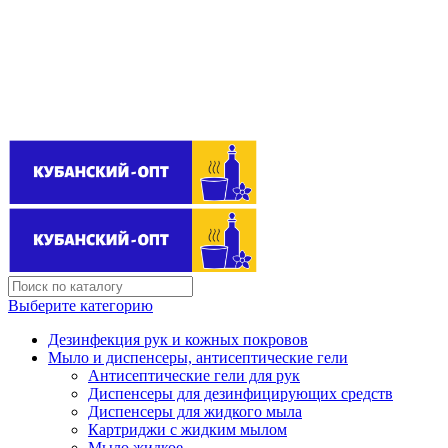
Поставщик бытовой химии оптом
kubanopt1@yandex.ru
+7 (861) 255‒40‒03
Выберите категорию
Дезинфекция рук и кожных покровов
Мыло и диспенсеры, антисептические гели
Антисептические гели для рук
Диспенсеры для дезинфицирующих средств
Диспенсеры для жидкого мыла
Картриджи с жидким мылом
Мыло жидкое