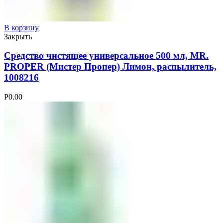
В корзину
Закрыть
Средство чистящее универсальное 500 мл, MR.
PROPER (Мистер Пропер) Лимон, распылитель,
1008216
Р
0.00