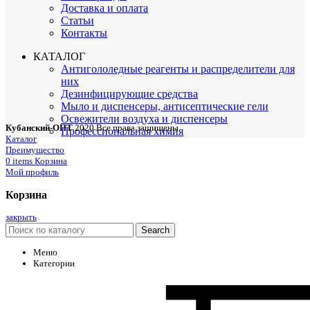
Доставка и оплата
Статьи
Контакты
КАТАЛОГ
Антигололедные реагенты и распределители для
них
Дезинфицирующие средства
Мыло и диспенсеры, антисептические гели
Освежители воздуха и диспенсеры
Кубанский-ОПТ
2020 Все права защищены
Профессиональная химия
Каталог
Преимущество
0
items
Корзина
Мой профиль
Корзина
закрыть
Search
Меню
Категории