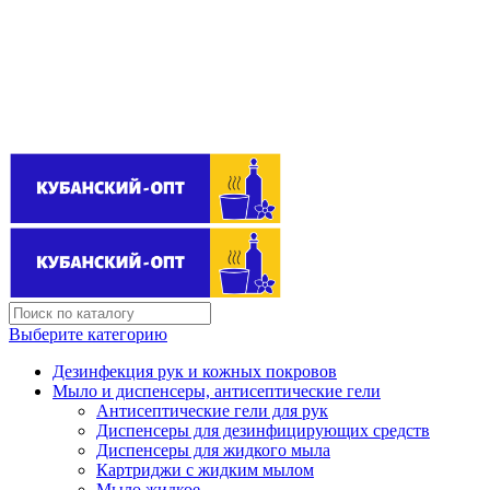
Поставщик бытовой химии оптом
kubanopt1@yandex.ru
+7 (861) 255‒40‒03
Выберите категорию
Дезинфекция рук и кожных покровов
Мыло и диспенсеры, антисептические гели
Антисептические гели для рук
Диспенсеры для дезинфицирующих средств
Диспенсеры для жидкого мыла
Картриджи с жидким мылом
Мыло жидкое