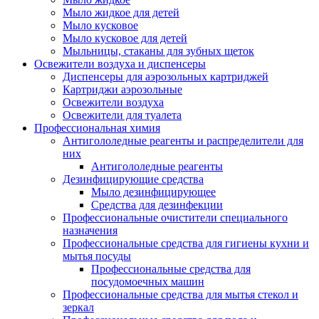
Мыло жидкое для детей
Мыло кусковое
Мыло кусковое для детей
Мыльницы, стаканы для зубных щеток
Освежители воздуха и диспенсеры
Диспенсеры для аэрозольных картриджей
Картриджи аэрозольные
Освежители воздуха
Освежители для туалета
Профессиональная химия
Антигололедные реагенты и распределители для
них
Антигололедные реагенты
Дезинфицирующие средства
Мыло дезинфицирующее
Средства для дезинфекции
Профессиональные очистители специального
назначения
Профессиональные средства для гигиены кухни и
мытья посуды
Профессиональные средства для
посудомоечных машин
Профессиональные средства для мытья стекол и
зеркал