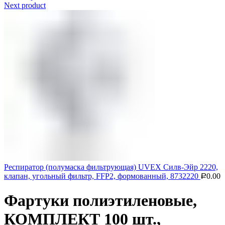
Next product
Респиратор (полумаска фильтрующая) UVEX Силв-Эйр 2220,
клапан, угольный фильтр, FFP2, формованный, 8732220
0.00
Р
Фартуки полиэтиленовые,
КОМПЛЕКТ 100 шт.,