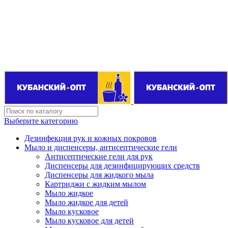
Поставщик бытовой химии оптом
kubanopt1@yandex.ru
+7 (861) 255‒40‒03
Выберите категорию
Дезинфекция рук и кожных покровов
Мыло и диспенсеры, антисептические гели
Антисептические гели для рук
Диспенсеры для дезинфицирующих средств
Диспенсеры для жидкого мыла
Картриджи с жидким мылом
Мыло жидкое
Мыло жидкое для детей
Мыло кусковое
Мыло кусковое для детей