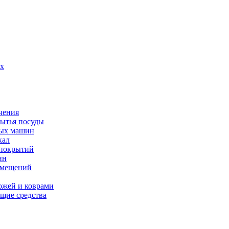
их
чения
мытья посуды
ных машин
кал
 покрытий
ин
омещений
ожей и коврами
щие средства