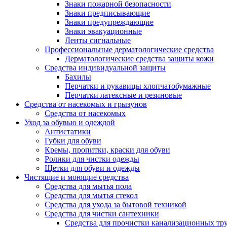
Знаки пожарной безопасности
Знаки предписывающие
Знаки предупреждающие
Знаки эвакуационные
Ленты сигнальные
Профессиональные дерматологические средства
Дерматологические средства защиты кожи
Средства индивидуальной защиты
Бахилы
Перчатки и рукавицы хлопчатобумажные
Перчатки латексные и резиновые
Средства от насекомых и грызунов
Средства от насекомых
Уход за обувью и одеждой
Антистатики
Губки для обуви
Кремы, пропитки, краски для обуви
Ролики для чистки одежды
Щетки для обуви и одежды
Чистящие и моющие средства
Средства для мытья пола
Средства для мытья стекол
Средства для ухода за бытовой техникой
Средства для чистки сантехники
Средства для прочистки канализационных тр