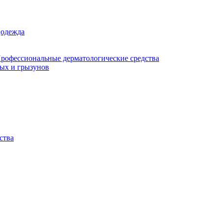
цодежда
рофессиональные дерматологические средства
мых и грызунов
ства