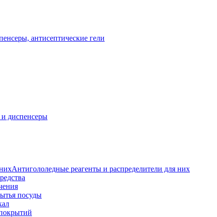
пенсеры, антисептические гели
 и диспенсеры
Антигололедные реагенты и распределители для них
редства
чения
мытья посуды
кал
 покрытий