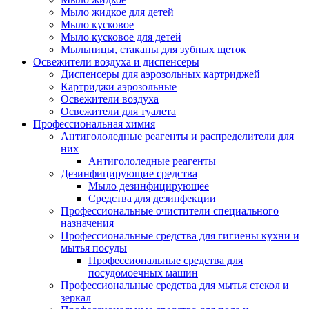
Мыло жидкое для детей
Мыло кусковое
Мыло кусковое для детей
Мыльницы, стаканы для зубных щеток
Освежители воздуха и диспенсеры
Диспенсеры для аэрозольных картриджей
Картриджи аэрозольные
Освежители воздуха
Освежители для туалета
Профессиональная химия
Антигололедные реагенты и распределители для
них
Антигололедные реагенты
Дезинфицирующие средства
Мыло дезинфицирующее
Средства для дезинфекции
Профессиональные очистители специального
назначения
Профессиональные средства для гигиены кухни и
мытья посуды
Профессиональные средства для
посудомоечных машин
Профессиональные средства для мытья стекол и
зеркал