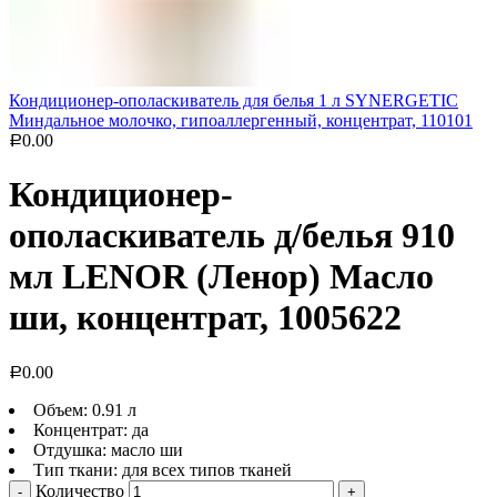
Кондиционер-ополаскиватель для белья 1 л SYNERGETIC
Миндальное молочко, гипоаллергенный, концентрат, 110101
0.00
Р
Кондиционер-
ополаскиватель д/белья 910
мл LENOR (Ленор) Масло
ши, концентрат, 1005622
0.00
Р
Объем: 0.91 л
Концентрат: да
Отдушка: масло ши
Тип ткани: для всех типов тканей
Количество