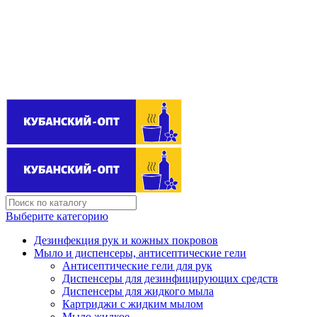
Поставщик бытовой химии оптом
kubanopt1@yandex.ru
+7 (861) 255‒40‒03
Выберите категорию
Дезинфекция рук и кожных покровов
Мыло и диспенсеры, антисептические гели
Антисептические гели для рук
Диспенсеры для дезинфицирующих средств
Диспенсеры для жидкого мыла
Картриджи с жидким мылом
Мыло жидкое