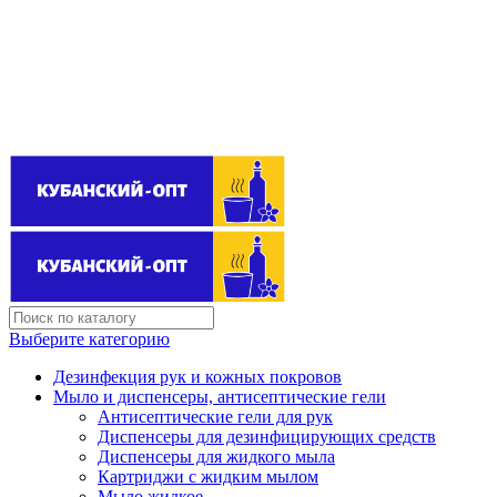
Поставщик бытовой химии оптом
kubanopt1@yandex.ru
+7 (861) 255‒40‒03
Выберите категорию
Дезинфекция рук и кожных покровов
Мыло и диспенсеры, антисептические гели
Антисептические гели для рук
Диспенсеры для дезинфицирующих средств
Диспенсеры для жидкого мыла
Картриджи с жидким мылом
Мыло жидкое