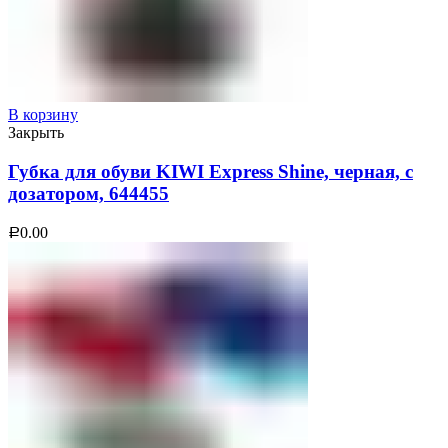
В корзину
Закрыть
Губка для обуви KIWI Express Shine, черная, с
дозатором, 644455
0.00
Р