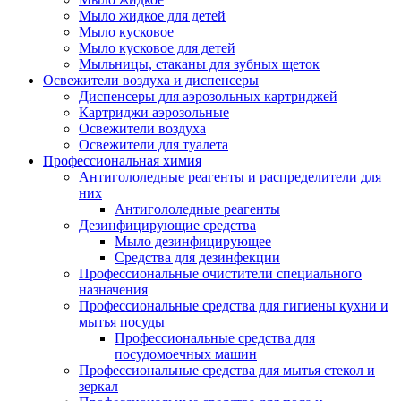
Мыло жидкое для детей
Мыло кусковое
Мыло кусковое для детей
Мыльницы, стаканы для зубных щеток
Освежители воздуха и диспенсеры
Диспенсеры для аэрозольных картриджей
Картриджи аэрозольные
Освежители воздуха
Освежители для туалета
Профессиональная химия
Антигололедные реагенты и распределители для
них
Антигололедные реагенты
Дезинфицирующие средства
Мыло дезинфицирующее
Средства для дезинфекции
Профессиональные очистители специального
назначения
Профессиональные средства для гигиены кухни и
мытья посуды
Профессиональные средства для
посудомоечных машин
Профессиональные средства для мытья стекол и
зеркал