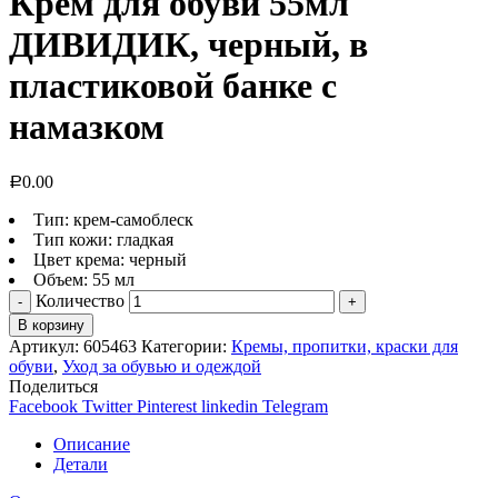
Крем для обуви 55мл
ДИВИДИК, черный, в
пластиковой банке с
намазком
0.00
Р
Тип: крем-самоблеск
Тип кожи: гладкая
Цвет крема: черный
Объем: 55 мл
Количество
В корзину
Артикул:
605463
Категории:
Кремы, пропитки, краски для
обуви
,
Уход за обувью и одеждой
Поделиться
Facebook
Twitter
Pinterest
linkedin
Telegram
Описание
Детали