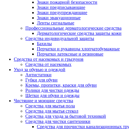
Знаки пожарной безопасности
Знаки предписывающие
Знаки предупреждающие
Знаки эвакуационные
Ленты сигнальные
Профессиональные дерматологические средства
Дерматологические средства защиты кожи
Средства индивидуальной защиты
Бахилы
Перчатки и рукавицы хлопчатобумажные
Перчатки латексные и резиновые
Средства от насекомых и грызунов
Средства от насекомых
Уход за обувью и одеждой
Антистатики
Губки для обуви
Кремы, пропитки, краски для обуви
Ролики для чистки одежды
Щетки для обуви и одежды
Чистящие и моющие средства
Средства для мытья пола
Средства для мытья стекол
Средства для ухода за бытовой техникой
Средства для чистки сантехники
Средства для прочистки канализационных тр