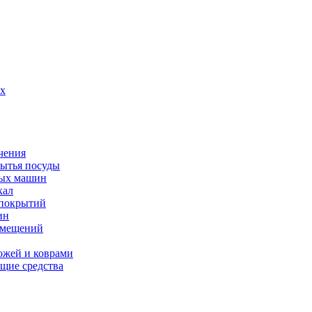
их
чения
мытья посуды
ных машин
кал
 покрытий
ин
омещений
ожей и коврами
щие средства