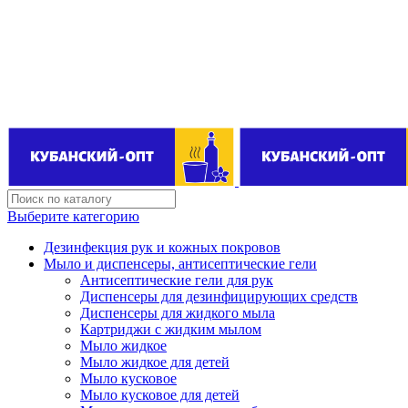
Поставщик бытовой химии оптом
kubanopt1@yandex.ru
+7 (861) 255‒40‒03
Выберите категорию
Дезинфекция рук и кожных покровов
Мыло и диспенсеры, антисептические гели
Антисептические гели для рук
Диспенсеры для дезинфицирующих средств
Диспенсеры для жидкого мыла
Картриджи с жидким мылом
Мыло жидкое
Мыло жидкое для детей
Мыло кусковое
Мыло кусковое для детей