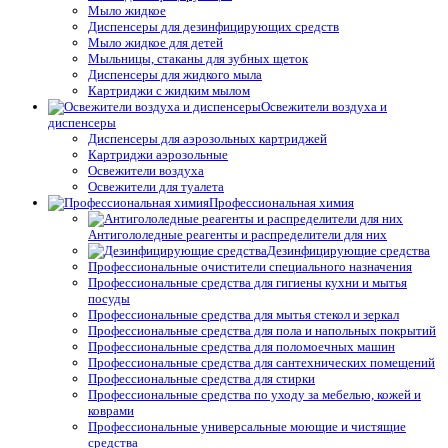
Мыло жидкое
Диспенсеры для дезинфицирующих средств
Мыло жидкое для детей
Мыльницы, стаканы для зубных щеток
Диспенсеры для жидкого мыла
Картриджи с жидким мылом
Освежители воздуха и
диспенсеры
Диспенсеры для аэрозольных картриджей
Картриджи аэрозольные
Освежители воздуха
Освежители для туалета
Профессиональная химия
Антигололедные реагенты и распределители для них
Дезинфицирующие средства
Профессиональные очистители специального назначения
Профессиональные средства для гигиены кухни и мытья
посуды
Профессиональные средства для мытья стекол и зеркал
Профессиональные средства для пола и напольных покрытий
Профессиональные средства для поломоечных машин
Профессиональные средства для сантехнических помещений
Профессиональные средства для стирки
Профессиональные средства по уходу за мебелью, кожей и
коврами
Профессиональные универсальные моющие и чистящие
средства