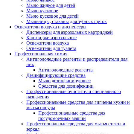
Мыло жидкое для детей
Мыло кусковое
Мыло кусковое для детей
Мыльницы, стаканы для зубных щеток
Освежители воздуха и диспенсеры
Диспенсеры для аэрозольных картриджей
Картриджи аэрозольные
Освежители воздуха
Освежители для туалета
Профессиональная химия
Антигололедные реагенты и распределители для
них
Антигололедные реагенты
Дезинфицирующие средства
Мыло дезинфицирующее
Средства для дезинфекции
Профессиональные очистители специального
назначения
Профессиональные средства для гигиены кухни и
мытья посуды
Профессиональные средства для
посудомоечных машин
Профессиональные средства для мытья стекол и
зеркал