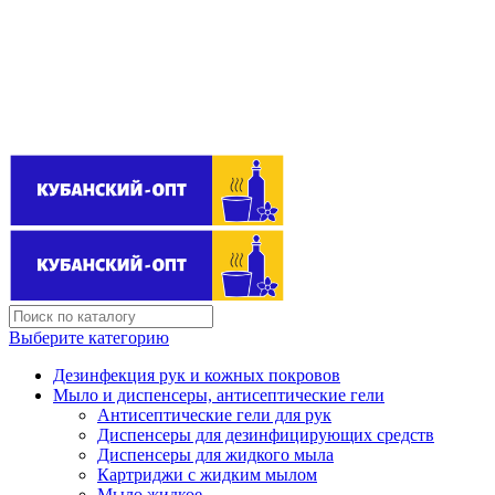
Поставщик бытовой химии оптом
kubanopt1@yandex.ru
+7 (861) 255‒40‒03
Выберите категорию
Дезинфекция рук и кожных покровов
Мыло и диспенсеры, антисептические гели
Антисептические гели для рук
Диспенсеры для дезинфицирующих средств
Диспенсеры для жидкого мыла
Картриджи с жидким мылом
Мыло жидкое