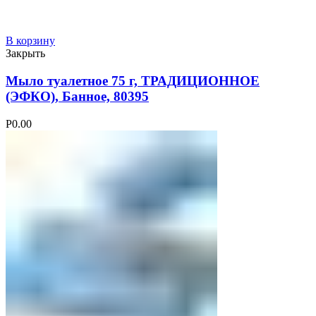
В корзину
Закрыть
Мыло туалетное 75 г, ТРАДИЦИОННОЕ
(ЭФКО), Банное, 80395
Р
0.00