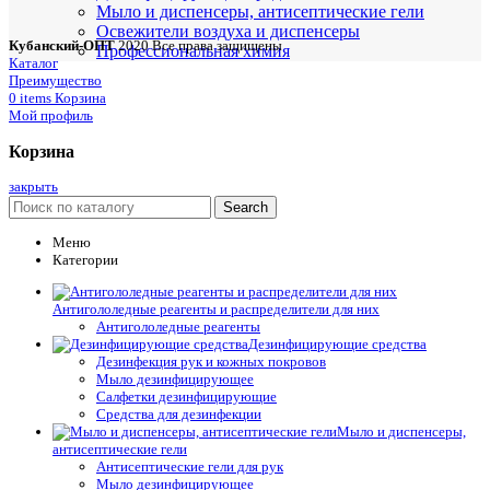
Мыло и диспенсеры, антисептические гели
Освежители воздуха и диспенсеры
Кубанский-ОПТ
2020 Все права защищены
Профессиональная химия
Каталог
Преимущество
0
items
Корзина
Мой профиль
Корзина
закрыть
Search
Меню
Категории
Антигололедные реагенты и распределители для них
Антигололедные реагенты
Дезинфицирующие средства
Дезинфекция рук и кожных покровов
Мыло дезинфицирующее
Салфетки дезинфицирующие
Средства для дезинфекции
Мыло и диспенсеры,
антисептические гели
Антисептические гели для рук
Мыло дезинфицирующее