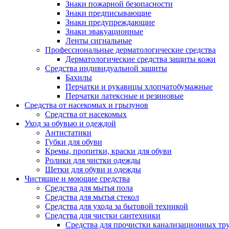
Знаки пожарной безопасности
Знаки предписывающие
Знаки предупреждающие
Знаки эвакуационные
Ленты сигнальные
Профессиональные дерматологические средства
Дерматологические средства защиты кожи
Средства индивидуальной защиты
Бахилы
Перчатки и рукавицы хлопчатобумажные
Перчатки латексные и резиновые
Средства от насекомых и грызунов
Средства от насекомых
Уход за обувью и одеждой
Антистатики
Губки для обуви
Кремы, пропитки, краски для обуви
Ролики для чистки одежды
Щетки для обуви и одежды
Чистящие и моющие средства
Средства для мытья пола
Средства для мытья стекол
Средства для ухода за бытовой техникой
Средства для чистки сантехники
Средства для прочистки канализационных тр