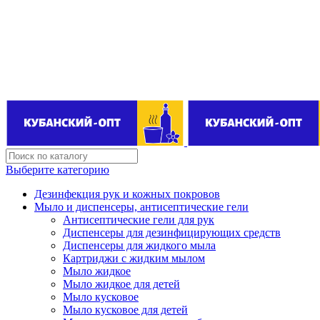
Поставщик бытовой химии оптом
kubanopt1@yandex.ru
+7 (861) 255‒40‒03
Выберите категорию
Дезинфекция рук и кожных покровов
Мыло и диспенсеры, антисептические гели
Антисептические гели для рук
Диспенсеры для дезинфицирующих средств
Диспенсеры для жидкого мыла
Картриджи с жидким мылом
Мыло жидкое
Мыло жидкое для детей
Мыло кусковое
Мыло кусковое для детей