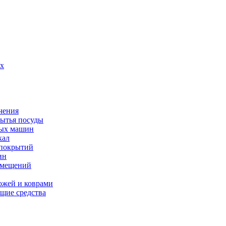
их
чения
мытья посуды
ных машин
кал
 покрытий
ин
омещений
ожей и коврами
щие средства