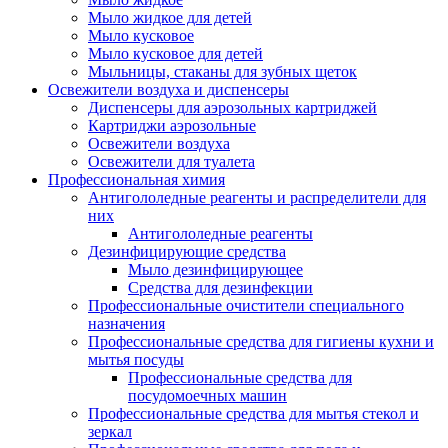
Мыло жидкое для детей
Мыло кусковое
Мыло кусковое для детей
Мыльницы, стаканы для зубных щеток
Освежители воздуха и диспенсеры
Диспенсеры для аэрозольных картриджей
Картриджи аэрозольные
Освежители воздуха
Освежители для туалета
Профессиональная химия
Антигололедные реагенты и распределители для
них
Антигололедные реагенты
Дезинфицирующие средства
Мыло дезинфицирующее
Средства для дезинфекции
Профессиональные очистители специального
назначения
Профессиональные средства для гигиены кухни и
мытья посуды
Профессиональные средства для
посудомоечных машин
Профессиональные средства для мытья стекол и
зеркал