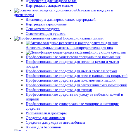
Диспенсеры для жидкого мыла
Картриджи с жидким мылом
Освежители воздуха и
диспенсеры
Диспенсеры для аэрозольных картриджей
Картриджи аэрозольные
Освежители воздуха
Освежители для туалета
Профессиональная химия
Антигололедные реагенты и распределители для них
Дезинфицирующие средства
Профессиональные очистители специального назначения
Профессиональные средства для гигиены кухни и мытья
посуды
Профессиональные средства для мытья стекол и зеркал
Профессиональные средства для пола и напольных покрытий
Профессиональные средства для поломоечных машин
Профессиональные средства для сантехнических помещений
Профессиональные средства для стирки
Профессиональные средства по уходу за мебелью, кожей и
коврами
Профессиональные универсальные моющие и чистящие
средства
Распылители и дозаторы
Средства для минимоек
Средства для ухода за автомобилем
Химия для бассейнов