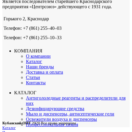
Является последователем старейшего Краснодарского
предприятия «Центрсоюз» действующего с 1931 года.
Горького 2, Краснодар
Телефон: +7 (861) 255‒40‒03
Телефон: +7 (861) 255‒10‒33
КОМПАНИЯ
О компании
Каталог
Наши бренды
Доставка и оплата
Статьи
Контакты
КАТАЛОГ
Антигололедные реагенты и распределители для
них
Дезинфицирующие средства
Мыло и диспенсеры, антисептические гели
Освежители воздуха и диспенсеры
Кубанский-ОПТ
2020 Все права защищены
Профессиональная химия
Каталог