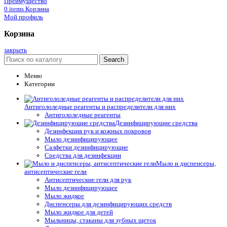
Преимущество
0
items
Корзина
Мой профиль
Корзина
закрыть
Search
Меню
Категории
Антигололедные реагенты и распределители для них
Антигололедные реагенты
Дезинфицирующие средства
Дезинфекция рук и кожных покровов
Мыло дезинфицирующее
Салфетки дезинфицирующие
Средства для дезинфекции
Мыло и диспенсеры,
антисептические гели
Антисептические гели для рук
Мыло дезинфицирующее
Мыло жидкое
Диспенсеры для дезинфицирующих средств
Мыло жидкое для детей
Мыльницы, стаканы для зубных щеток