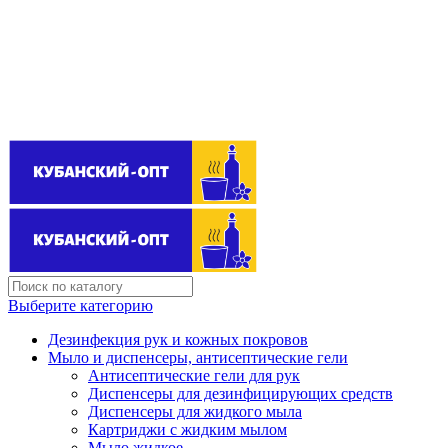
Поставщик бытовой химии оптом
kubanopt1@yandex.ru
+7 (861) 255‒40‒03
Выберите категорию
Дезинфекция рук и кожных покровов
Мыло и диспенсеры, антисептические гели
Антисептические гели для рук
Диспенсеры для дезинфицирующих средств
Диспенсеры для жидкого мыла
Картриджи с жидким мылом
Мыло жидкое