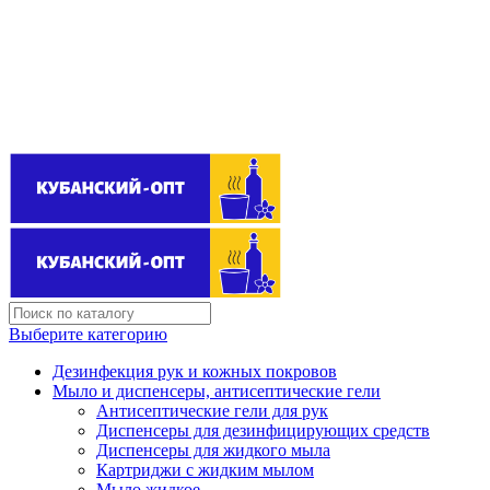
Поставщик бытовой химии оптом
kubanopt1@yandex.ru
+7 (861) 255‒40‒03
Выберите категорию
Дезинфекция рук и кожных покровов
Мыло и диспенсеры, антисептические гели
Антисептические гели для рук
Диспенсеры для дезинфицирующих средств
Диспенсеры для жидкого мыла
Картриджи с жидким мылом
Мыло жидкое