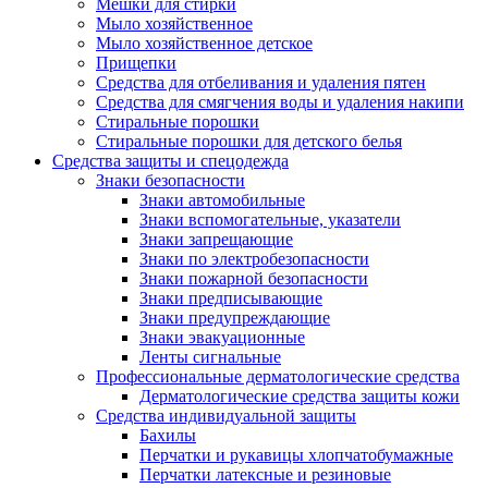
Мешки для стирки
Мыло хозяйственное
Мыло хозяйственное детское
Прищепки
Средства для отбеливания и удаления пятен
Средства для смягчения воды и удаления накипи
Стиральные порошки
Стиральные порошки для детского белья
Средства защиты и спецодежда
Знаки безопасности
Знаки автомобильные
Знаки вспомогательные, указатели
Знаки запрещающие
Знаки по электробезопасности
Знаки пожарной безопасности
Знаки предписывающие
Знаки предупреждающие
Знаки эвакуационные
Ленты сигнальные
Профессиональные дерматологические средства
Дерматологические средства защиты кожи
Средства индивидуальной защиты
Бахилы
Перчатки и рукавицы хлопчатобумажные
Перчатки латексные и резиновые