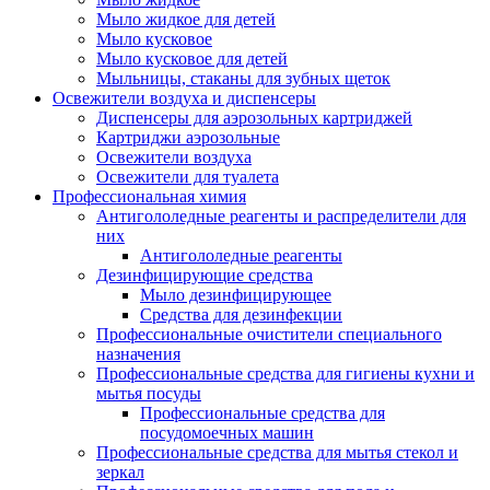
Мыло жидкое для детей
Мыло кусковое
Мыло кусковое для детей
Мыльницы, стаканы для зубных щеток
Освежители воздуха и диспенсеры
Диспенсеры для аэрозольных картриджей
Картриджи аэрозольные
Освежители воздуха
Освежители для туалета
Профессиональная химия
Антигололедные реагенты и распределители для
них
Антигололедные реагенты
Дезинфицирующие средства
Мыло дезинфицирующее
Средства для дезинфекции
Профессиональные очистители специального
назначения
Профессиональные средства для гигиены кухни и
мытья посуды
Профессиональные средства для
посудомоечных машин
Профессиональные средства для мытья стекол и
зеркал