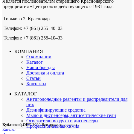
Является последователем старейшего Краснодарского
предприятия «Центрсоюз» действующего с 1931 года.
Горького 2, Краснодар
Телефон: +7 (861) 255‒40‒03
Телефон: +7 (861) 255‒10‒33
КОМПАНИЯ
О компании
Каталог
Наши бренды
Доставка и оплата
Статьи
Контакты
КАТАЛОГ
Антигололедные реагенты и распределители для
них
Дезинфицирующие средства
Мыло и диспенсеры, антисептические гели
Освежители воздуха и диспенсеры
Кубанский-ОПТ
2020 Все права защищены
Профессиональная химия
Каталог