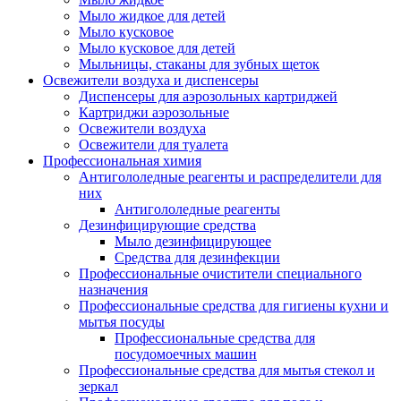
Мыло жидкое для детей
Мыло кусковое
Мыло кусковое для детей
Мыльницы, стаканы для зубных щеток
Освежители воздуха и диспенсеры
Диспенсеры для аэрозольных картриджей
Картриджи аэрозольные
Освежители воздуха
Освежители для туалета
Профессиональная химия
Антигололедные реагенты и распределители для
них
Антигололедные реагенты
Дезинфицирующие средства
Мыло дезинфицирующее
Средства для дезинфекции
Профессиональные очистители специального
назначения
Профессиональные средства для гигиены кухни и
мытья посуды
Профессиональные средства для
посудомоечных машин
Профессиональные средства для мытья стекол и
зеркал