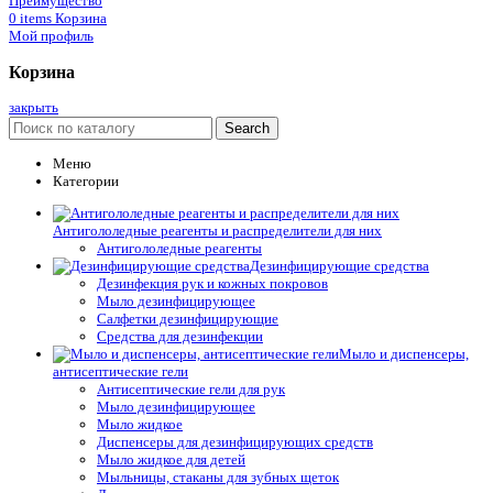
Преимущество
0
items
Корзина
Мой профиль
Корзина
закрыть
Search
Меню
Категории
Антигололедные реагенты и распределители для них
Антигололедные реагенты
Дезинфицирующие средства
Дезинфекция рук и кожных покровов
Мыло дезинфицирующее
Салфетки дезинфицирующие
Средства для дезинфекции
Мыло и диспенсеры,
антисептические гели
Антисептические гели для рук
Мыло дезинфицирующее
Мыло жидкое
Диспенсеры для дезинфицирующих средств
Мыло жидкое для детей
Мыльницы, стаканы для зубных щеток