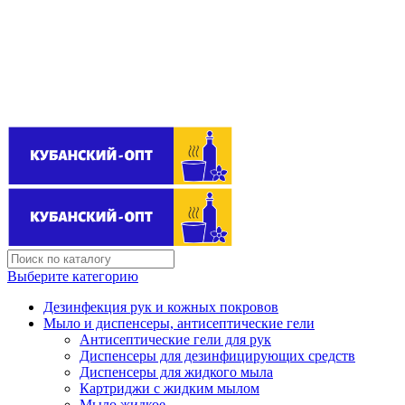
Поставщик бытовой химии оптом
kubanopt1@yandex.ru
+7 (861) 255‒40‒03
Выберите категорию
Дезинфекция рук и кожных покровов
Мыло и диспенсеры, антисептические гели
Антисептические гели для рук
Диспенсеры для дезинфицирующих средств
Диспенсеры для жидкого мыла
Картриджи с жидким мылом
Мыло жидкое