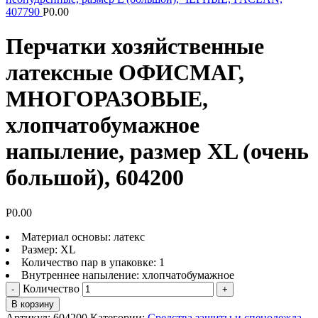
407790
Р
0.00
Перчатки хозяйственные
латексные ОФИСМАГ,
МНОГОРАЗОВЫЕ,
хлопчатобумажное
напыление, размер XL (очень
большой), 604200
Р
0.00
Материал основы: латекс
Размер: XL
Количество пар в упаковке: 1
Внутреннее напыление: хлопчатобумажное
Количество
В корзину
Артикул:
604200
Категории:
Средства защиты и спецодежда
,