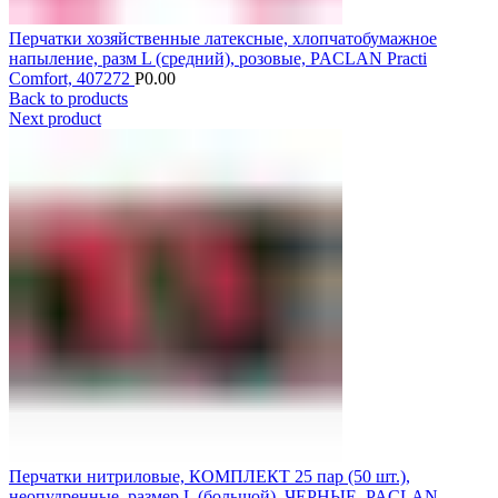
Перчатки хозяйственные латексные, хлопчатобумажное
напыление, разм L (средний), розовые, PACLAN Practi
Comfort, 407272
Р
0.00
Back to products
Next product
Перчатки нитриловые, КОМПЛЕКТ 25 пар (50 шт.),
неопудренные, размер L (большой), ЧЕРНЫЕ, PACLAN,