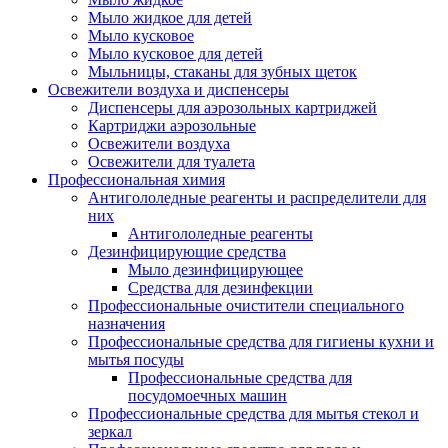
Мыло жидкое для детей
Мыло кусковое
Мыло кусковое для детей
Мыльницы, стаканы для зубных щеток
Освежители воздуха и диспенсеры
Диспенсеры для аэрозольных картриджей
Картриджи аэрозольные
Освежители воздуха
Освежители для туалета
Профессиональная химия
Антигололедные реагенты и распределители для
них
Антигололедные реагенты
Дезинфицирующие средства
Мыло дезинфицирующее
Средства для дезинфекции
Профессиональные очистители специального
назначения
Профессиональные средства для гигиены кухни и
мытья посуды
Профессиональные средства для
посудомоечных машин
Профессиональные средства для мытья стекол и
зеркал