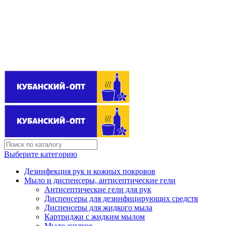
Поставщик бытовой химии оптом
kubanopt1@yandex.ru
+7 (861) 255‒40‒03
Выберите категорию
Дезинфекция рук и кожных покровов
Мыло и диспенсеры, антисептические гели
Антисептические гели для рук
Диспенсеры для дезинфицирующих средств
Диспенсеры для жидкого мыла
Картриджи с жидким мылом
Мыло жидкое