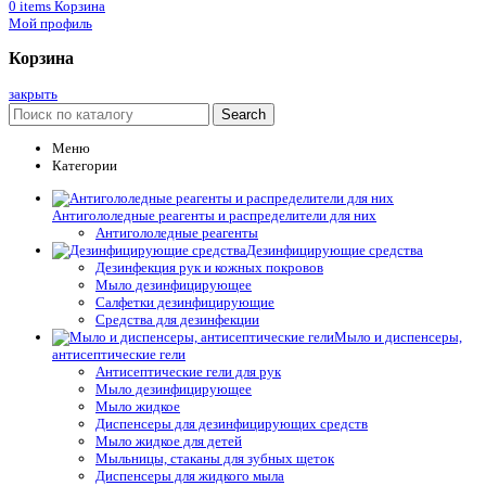
0
items
Корзина
Мой профиль
Корзина
закрыть
Search
Меню
Категории
Антигололедные реагенты и распределители для них
Антигололедные реагенты
Дезинфицирующие средства
Дезинфекция рук и кожных покровов
Мыло дезинфицирующее
Салфетки дезинфицирующие
Средства для дезинфекции
Мыло и диспенсеры,
антисептические гели
Антисептические гели для рук
Мыло дезинфицирующее
Мыло жидкое
Диспенсеры для дезинфицирующих средств
Мыло жидкое для детей
Мыльницы, стаканы для зубных щеток
Диспенсеры для жидкого мыла