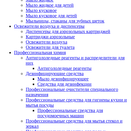
Мыло жидкое для детей
Мыло кусковое
Мыло кусковое для детей
Мыльницы, стаканы для зубных щеток
Освежители воздуха и диспенсеры
Диспенсеры для аэрозольных картриджей
Картриджи аэрозольные
Освежители воздуха
Освежители для туалета
Профессиональная химия
Антигололедные реагенты и распределители для
них
Антигололедные реагенты
Дезинфицирующие средства
Мыло дезинфицирующее
Средства для дезинфекции
Профессиональные очистители специального
назначения
Профессиональные средства для гигиены кухни и
мытья посуды
Профессиональные средства для
посудомоечных машин
Профессиональные средства для мытья стекол и
зеркал