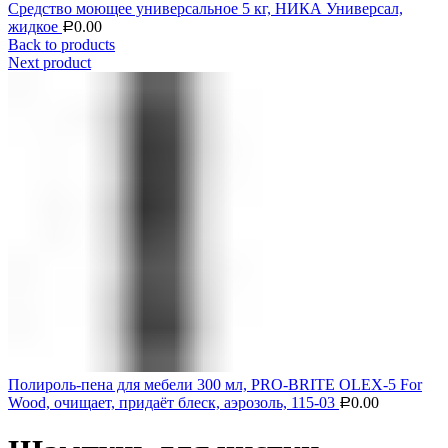
Средство моющее универсальное 5 кг, НИКА Универсал,
жидкое
0.00
Р
Back to products
Next product
Полироль-пена для мебели 300 мл, PRO-BRITE OLEX-5 For
Wood, очищает, придаёт блеск, аэрозоль, 115-03
0.00
Р