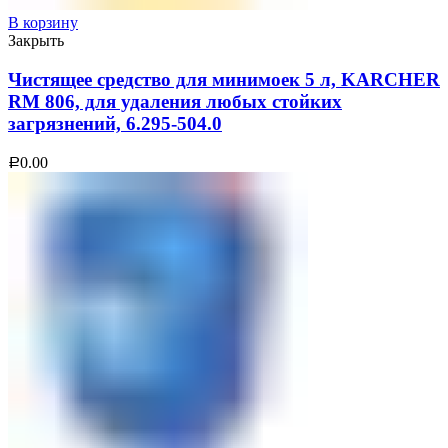
В корзину
Закрыть
Чистящее средство для минимоек 5 л, KARCHER
RM 806, для удаления любых стойких
загрязнений, 6.295-504.0
0.00
Р