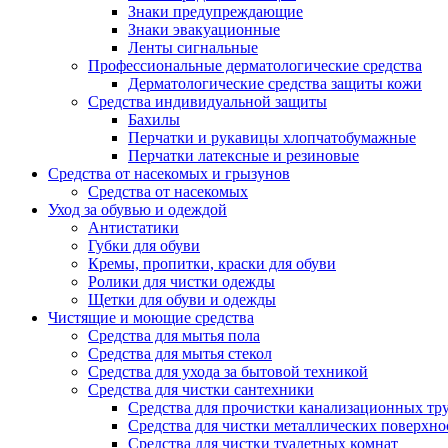
Знаки предупреждающие
Знаки эвакуационные
Ленты сигнальные
Профессиональные дерматологические средства
Дерматологические средства защиты кожи
Средства индивидуальной защиты
Бахилы
Перчатки и рукавицы хлопчатобумажные
Перчатки латексные и резиновые
Средства от насекомых и грызунов
Средства от насекомых
Уход за обувью и одеждой
Антистатики
Губки для обуви
Кремы, пропитки, краски для обуви
Ролики для чистки одежды
Щетки для обуви и одежды
Чистящие и моющие средства
Средства для мытья пола
Средства для мытья стекол
Средства для ухода за бытовой техникой
Средства для чистки сантехники
Средства для прочистки канализационных тр
Средства для чистки металлических поверхно
Средства для чистки туалетных комнат