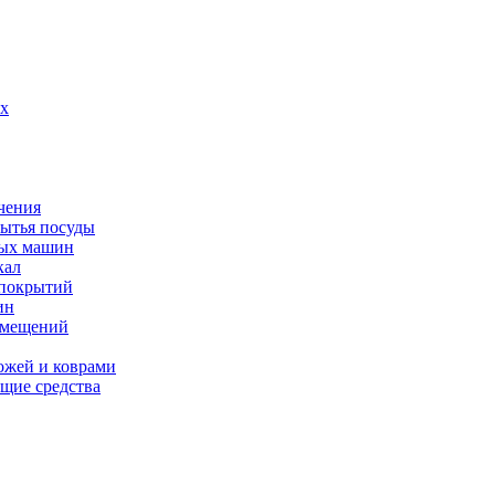
их
чения
мытья посуды
ных машин
кал
 покрытий
ин
омещений
ожей и коврами
щие средства