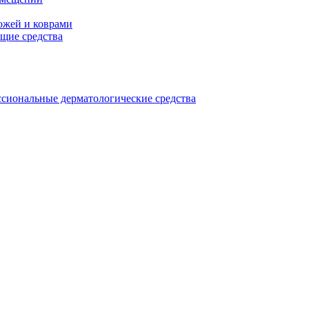
ожей и коврами
щие средства
сиональные дерматологические средства