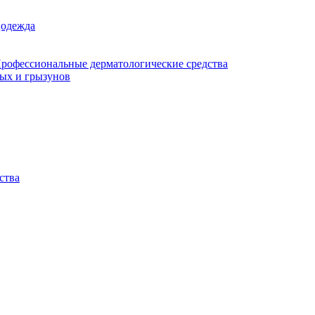
цодежда
рофессиональные дерматологические средства
мых и грызунов
ства