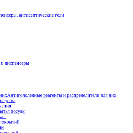
пенсеры, антисептические гели
 и диспенсеры
Антигололедные реагенты и распределители для них
редства
чения
мытья посуды
кал
 покрытий
ин
омещений