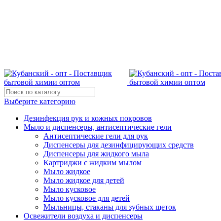
Поставщик бытовой химии оптом
kubanopt1@yandex.ru
+7 (861) 255‒40‒03
Выберите категорию
Дезинфекция рук и кожных покровов
Мыло и диспенсеры, антисептические гели
Антисептические гели для рук
Диспенсеры для дезинфицирующих средств
Диспенсеры для жидкого мыла
Картриджи с жидким мылом
Мыло жидкое
Мыло жидкое для детей
Мыло кусковое
Мыло кусковое для детей
Мыльницы, стаканы для зубных щеток
Освежители воздуха и диспенсеры