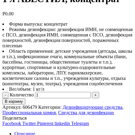
Р
0.00
Форма выпуска: концентрат
Режимы дезинфекции: дезинфекция ИМН, не совмещенная
с ПСО, дезинфекция ИМН, совмещенная с ПСО, дезинфекция
поверхностей, дезинфекция поверхностей, пораженных
плесенью
Область применения: детские учреждения (детсады, школы
и т.п.), инфекционные очаги, коммунальные объекты (бани,
бассейны, гостиницы, общественные туалеты и т.п.),
курортные, спортивные и культурно-оздоровительные
комплексы, лаборатории, ЛПУ, парикмахерские,
косметические салоны и т.п., учреждения культуры, отдыха
(кинотеатры, музеи, театры), учреждения соцобеспечения
Вес/объем: 1 кг/л
Количество
В корзину
Артикул:
606479
Категории:
Дезинфицирующие средства
,
Профессиональная химия
,
Средства для дезинфекции
Поделиться
Facebook
Twitter
Pinterest
linkedin
Telegram
Описание