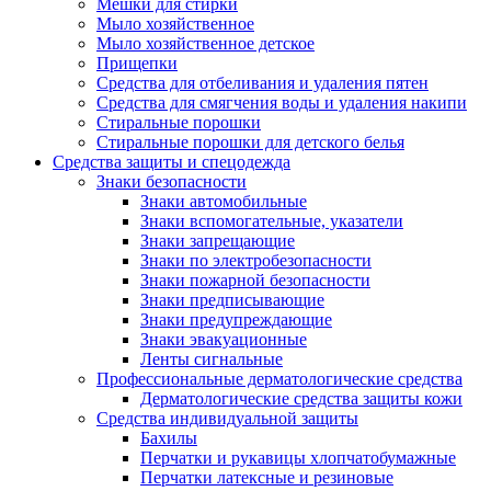
Мешки для стирки
Мыло хозяйственное
Мыло хозяйственное детское
Прищепки
Средства для отбеливания и удаления пятен
Средства для смягчения воды и удаления накипи
Стиральные порошки
Стиральные порошки для детского белья
Средства защиты и спецодежда
Знаки безопасности
Знаки автомобильные
Знаки вспомогательные, указатели
Знаки запрещающие
Знаки по электробезопасности
Знаки пожарной безопасности
Знаки предписывающие
Знаки предупреждающие
Знаки эвакуационные
Ленты сигнальные
Профессиональные дерматологические средства
Дерматологические средства защиты кожи
Средства индивидуальной защиты
Бахилы
Перчатки и рукавицы хлопчатобумажные
Перчатки латексные и резиновые