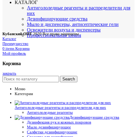
КАТАЛОГ
Антигололедные реагенты и распределители для
них
Дезинфицирующие средства
Мыло и диспенсеры, антисептические гели
Освежители воздуха и диспенсеры
Кубанский-ОПТ
2020 Все права защищены
Профессиональная химия
Каталог
Преимущество
0
items
Корзина
Мой профиль
Корзина
закрыть
Search
Меню
Категории
Антигололедные реагенты и распределители для них
Антигололедные реагенты
Дезинфицирующие средства
Дезинфекция рук и кожных покровов
Мыло дезинфицирующее
Салфетки дезинфицирующие
Средства для дезинфекции