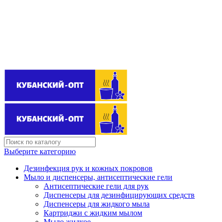
Поставщик бытовой химии оптом
kubanopt1@yandex.ru
+7 (861) 255‒40‒03
Выберите категорию
Дезинфекция рук и кожных покровов
Мыло и диспенсеры, антисептические гели
Антисептические гели для рук
Диспенсеры для дезинфицирующих средств
Диспенсеры для жидкого мыла
Картриджи с жидким мылом
Мыло жидкое