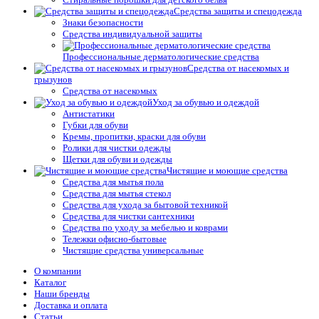
Средства защиты и спецодежда
Знаки безопасности
Средства индивидуальной защиты
Профессиональные дерматологические средства
Средства от насекомых и
грызунов
Средства от насекомых
Уход за обувью и одеждой
Антистатики
Губки для обуви
Кремы, пропитки, краски для обуви
Ролики для чистки одежды
Щетки для обуви и одежды
Чистящие и моющие средства
Средства для мытья пола
Средства для мытья стекол
Средства для ухода за бытовой техникой
Средства для чистки сантехники
Средства по уходу за мебелью и коврами
Тележки офисно-бытовые
Чистящие средства универсальные
О компании
Каталог
Наши бренды
Доставка и оплата
Статьи