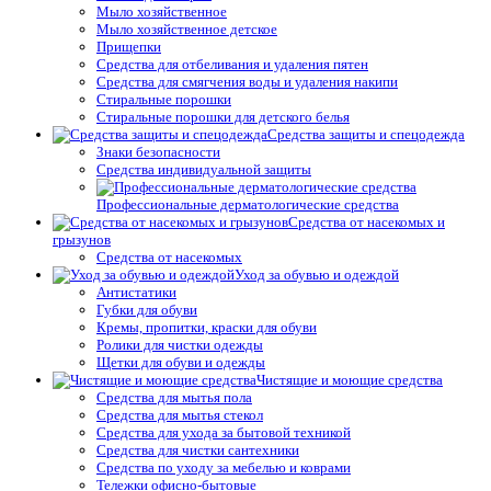
Мыло хозяйственное
Мыло хозяйственное детское
Прищепки
Средства для отбеливания и удаления пятен
Средства для смягчения воды и удаления накипи
Стиральные порошки
Стиральные порошки для детского белья
Средства защиты и спецодежда
Знаки безопасности
Средства индивидуальной защиты
Профессиональные дерматологические средства
Средства от насекомых и
грызунов
Средства от насекомых
Уход за обувью и одеждой
Антистатики
Губки для обуви
Кремы, пропитки, краски для обуви
Ролики для чистки одежды
Щетки для обуви и одежды
Чистящие и моющие средства
Средства для мытья пола
Средства для мытья стекол
Средства для ухода за бытовой техникой
Средства для чистки сантехники
Средства по уходу за мебелью и коврами
Тележки офисно-бытовые