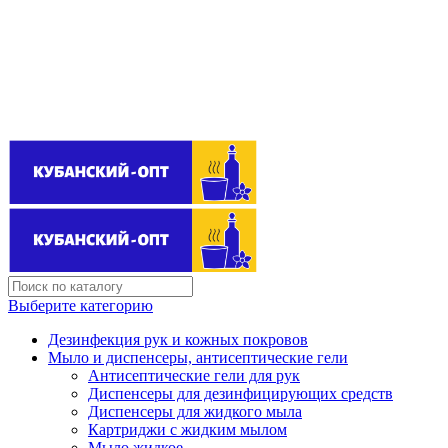
Поставщик бытовой химии оптом
kubanopt1@yandex.ru
+7 (861) 255‒40‒03
Выберите категорию
Дезинфекция рук и кожных покровов
Мыло и диспенсеры, антисептические гели
Антисептические гели для рук
Диспенсеры для дезинфицирующих средств
Диспенсеры для жидкого мыла
Картриджи с жидким мылом
Мыло жидкое