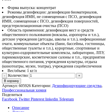
Форма выпуска: концентрат
Режимы дезинфекции: дезинфекция биоматериалов,
дезинфекция ИМН, не совмещенная с ПСО, дезинфекция
ИМН, совмещенная с ПСО, дезинфекция поверхностей,
предстерилизационная очистка (ПСО)
Область применения: дезинфекция мест и средств
общественного пользования (вокзалы, аэропорты и т.п.),
детские учреждения (детсады, школы и т.п.), инфекционные
очаги, коммунальные объекты (бани, бассейны, гостиницы,
общественные туалеты и т.п.), курортные, спортивные и
культурно-оздоровительные комплексы, лаборатории, ЛПУ,
парикмахерские, косметические салоны и т.п., предприятия
общественного питания, учреждения культуры, отдыха
(кинотеатры, музеи, театры), учреждения соцобеспечения
Вес/объем: 1 кг/л
Количество
В корзину
Артикул:
605926
Категории:
Дезинфицирующие средства
,
Профессиональная химия
Поделиться
Facebook
Twitter
Pinterest
linkedin
Telegram
Описание