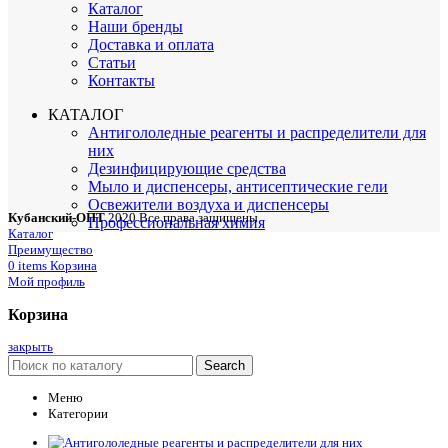
Каталог
Наши бренды
Доставка и оплата
Статьи
Контакты
КАТАЛОГ
Антигололедные реагенты и распределители для
них
Дезинфицирующие средства
Мыло и диспенсеры, антисептические гели
Освежители воздуха и диспенсеры
Кубанский-ОПТ
2020 Все права защищены
Профессиональная химия
Каталог
Преимущество
0
items
Корзина
Мой профиль
Корзина
закрыть
Search
Меню
Категории