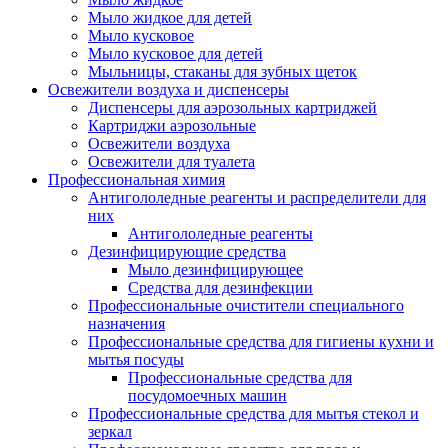
Мыло жидкое для детей
Мыло кусковое
Мыло кусковое для детей
Мыльницы, стаканы для зубных щеток
Освежители воздуха и диспенсеры
Диспенсеры для аэрозольных картриджей
Картриджи аэрозольные
Освежители воздуха
Освежители для туалета
Профессиональная химия
Антигололедные реагенты и распределители для
них
Антигололедные реагенты
Дезинфицирующие средства
Мыло дезинфицирующее
Средства для дезинфекции
Профессиональные очистители специального
назначения
Профессиональные средства для гигиены кухни и
мытья посуды
Профессиональные средства для
посудомоечных машин
Профессиональные средства для мытья стекол и
зеркал