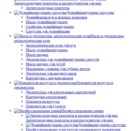
Антигололедные реагенты и распределители для них
Антигололедные реагенты
Дезинфицирующие средства
Дезинфекция рук и кожных покровов
Мыло дезинфицирующее
Салфетки дезинфицирующие
Средства для дезинфекции
Мыло и диспенсеры,
антисептические гели
Антисептические гели для рук
Мыло дезинфицирующее
Мыло жидкое
Диспенсеры для дезинфицирующих средств
Мыло жидкое для детей
Мыльницы, стаканы для зубных щеток
Диспенсеры для жидкого мыла
Картриджи с жидким мылом
Освежители воздуха и
диспенсеры
Диспенсеры для аэрозольных картриджей
Картриджи аэрозольные
Освежители воздуха
Освежители для туалета
Профессиональная химия
Антигололедные реагенты и распределители для них
Дезинфицирующие средства
Профессиональные очистители специального назначения