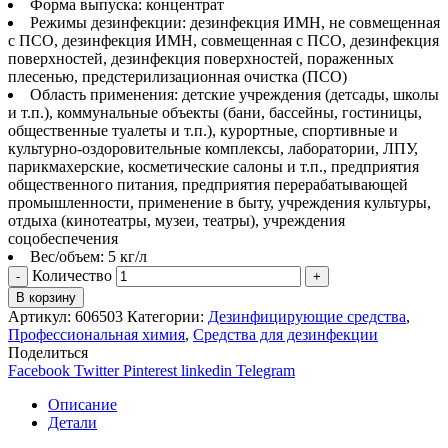
Форма выпуска: концентрат
Режимы дезинфекции: дезинфекция ИМН, не совмещенная
с ПСО, дезинфекция ИМН, совмещенная с ПСО, дезинфекция
поверхностей, дезинфекция поверхностей, пораженных
плесенью, предстерилизационная очистка (ПСО)
Область применения: детские учреждения (детсады, школы
и т.п.), коммунальные объекты (бани, бассейны, гостиницы,
общественные туалеты и т.п.), курортные, спортивные и
культурно-оздоровительные комплексы, лаборатории, ЛПУ,
парикмахерские, косметические салоны и т.п., предприятия
общественного питания, предприятия перерабатывающей
промышленности, применение в быту, учреждения культуры,
отдыха (кинотеатры, музеи, театры), учреждения
соцобеспечения
Вес/объем: 5 кг/л
Количество
В корзину
Артикул:
606503
Категории:
Дезинфицирующие средства
,
Профессиональная химия
,
Средства для дезинфекции
Поделиться
Facebook
Twitter
Pinterest
linkedin
Telegram
Описание
Детали