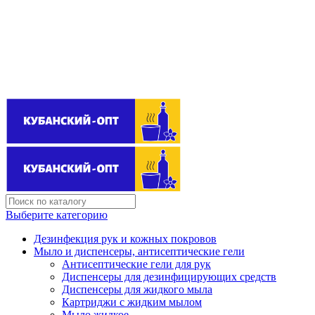
Поставщик бытовой химии оптом
kubanopt1@yandex.ru
+7 (861) 255‒40‒03
Выберите категорию
Дезинфекция рук и кожных покровов
Мыло и диспенсеры, антисептические гели
Антисептические гели для рук
Диспенсеры для дезинфицирующих средств
Диспенсеры для жидкого мыла
Картриджи с жидким мылом
Мыло жидкое