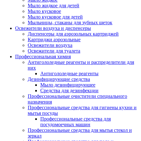
Мыло жидкое для детей
Мыло кусковое
Мыло кусковое для детей
Мыльницы, стаканы для зубных щеток
Освежители воздуха и диспенсеры
Диспенсеры для аэрозольных картриджей
Картриджи аэрозольные
Освежители воздуха
Освежители для туалета
Профессиональная химия
Антигололедные реагенты и распределители для
них
Антигололедные реагенты
Дезинфицирующие средства
Мыло дезинфицирующее
Средства для дезинфекции
Профессиональные очистители специального
назначения
Профессиональные средства для гигиены кухни и
мытья посуды
Профессиональные средства для
посудомоечных машин
Профессиональные средства для мытья стекол и
зеркал