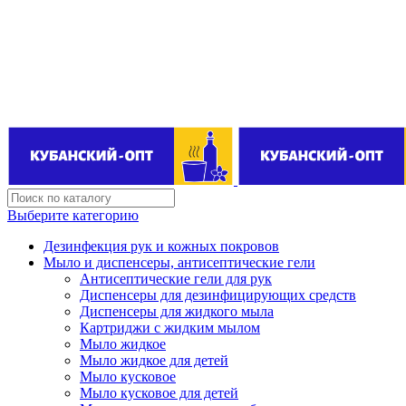
Поставщик бытовой химии оптом
kubanopt1@yandex.ru
+7 (861) 255‒40‒03
Выберите категорию
Дезинфекция рук и кожных покровов
Мыло и диспенсеры, антисептические гели
Антисептические гели для рук
Диспенсеры для дезинфицирующих средств
Диспенсеры для жидкого мыла
Картриджи с жидким мылом
Мыло жидкое
Мыло жидкое для детей
Мыло кусковое
Мыло кусковое для детей