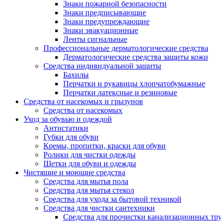
Знаки пожарной безопасности
Знаки предписывающие
Знаки предупреждающие
Знаки эвакуационные
Ленты сигнальные
Профессиональные дерматологические средства
Дерматологические средства защиты кожи
Средства индивидуальной защиты
Бахилы
Перчатки и рукавицы хлопчатобумажные
Перчатки латексные и резиновые
Средства от насекомых и грызунов
Средства от насекомых
Уход за обувью и одеждой
Антистатики
Губки для обуви
Кремы, пропитки, краски для обуви
Ролики для чистки одежды
Щетки для обуви и одежды
Чистящие и моющие средства
Средства для мытья пола
Средства для мытья стекол
Средства для ухода за бытовой техникой
Средства для чистки сантехники
Средства для прочистки канализационных тр