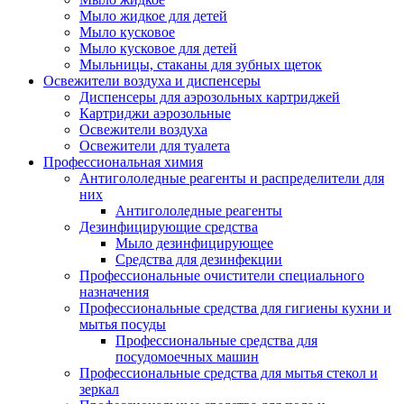
Мыло жидкое для детей
Мыло кусковое
Мыло кусковое для детей
Мыльницы, стаканы для зубных щеток
Освежители воздуха и диспенсеры
Диспенсеры для аэрозольных картриджей
Картриджи аэрозольные
Освежители воздуха
Освежители для туалета
Профессиональная химия
Антигололедные реагенты и распределители для
них
Антигололедные реагенты
Дезинфицирующие средства
Мыло дезинфицирующее
Средства для дезинфекции
Профессиональные очистители специального
назначения
Профессиональные средства для гигиены кухни и
мытья посуды
Профессиональные средства для
посудомоечных машин
Профессиональные средства для мытья стекол и
зеркал