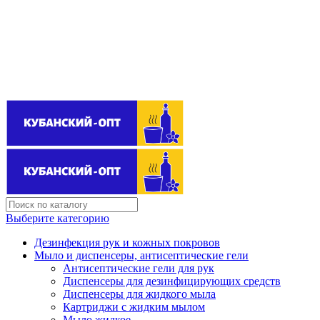
Поставщик бытовой химии оптом
kubanopt1@yandex.ru
+7 (861) 255‒40‒03
Выберите категорию
Дезинфекция рук и кожных покровов
Мыло и диспенсеры, антисептические гели
Антисептические гели для рук
Диспенсеры для дезинфицирующих средств
Диспенсеры для жидкого мыла
Картриджи с жидким мылом
Мыло жидкое